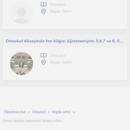
Ortaokul
Nigde Sehri
Ortaokul düzeyinde fen bilgisi öğretmeniyim. 5,6,7 ve 8. Sınıf öğrencilerinin eğitiminde oldukça iddalıyım .
Ortaokul
Nigde Sehri
Öğretmen bul
Ortaokul
Nigde sehri
Örenci koçluu yapyorum ilkokul ortao...