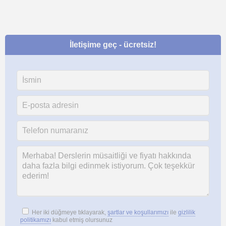
İletişime geç - ücretsiz!
Her iki düğmeye tıklayarak,
şartlar ve koşullarımızı
ile
gizlilik
politikamızı
kabul etmiş olursunuz