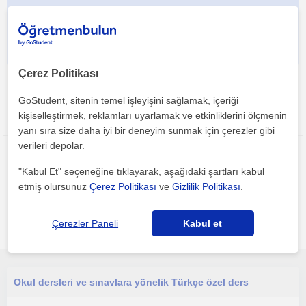
Çerez Politikası
GoStudent, sitenin temel işleyişini sağlamak, içeriği
kişiselleştirmek, reklamları uyarlamak ve etkinliklerini ölçmenin
Bu ilanı paylaş veya e-posta ile gönder
yanı sıra size daha iyi bir deneyim sunmak için çerezler gibi
verileri depolar.
"Kabul Et" seçeneğine tıklayarak, aşağıdaki şartları kabul
etmiş olursunuz
Çerez Politikası
ve
Gizlilik Politikası
.
Nigde bölgesinde ilginizi çekebilecek diğer Ortaokul
Çerezler Paneli
Kabul et
öğretmenleri
Okul dersleri ve sınavlara yönelik Türkçe özel ders