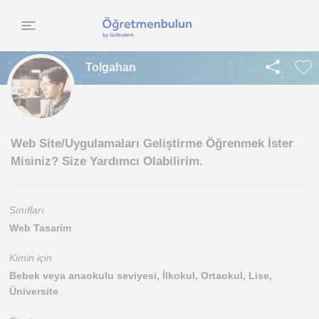
Tolgahan
Web Site/Uygulamaları Geliştirme Öğrenmek İster
Misiniz? Size Yardımcı Olabilirim.
Sınıfları
Web Tasarim
Kimin için
Bebek veya anaokulu seviyesi, İlkokul, Ortaokul, Lise,
Üniversite