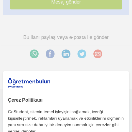
Bu ilanı paylaş veya e-posta ile gönder
İlgini çekebilecek diğer online Web Tasarim öğretmenleri
Çerez Politikası
Sıfırdan web tasarımı bilgisayar programcılığını ve bilgisayar parçalarını takmayı kurmayı öğrenmek isteyen kişiler için uygundur.
GoStudent, sitenin temel işleyişini sağlamak, içeriği
Web Tasarim
kişiselleştirmek, reklamları uyarlamak ve etkinliklerini ölçmenin
Çevrimiçi dersler
yanı sıra size daha iyi bir deneyim sunmak için çerezler gibi
verileri depolar.