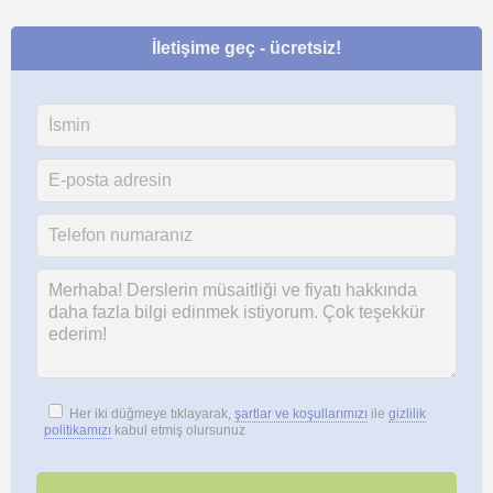
İletişime geç - ücretsiz!
Her iki düğmeye tıklayarak,
şartlar ve koşullarımızı
ile
gizlilik
politikamızı
kabul etmiş olursunuz