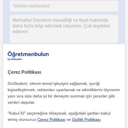
Her iki düğmeye tıklayarak,
şartlar ve koşullarımızı
ile
gizlilik
politikamızı
kabul etmiş olursunuz
Çerez Politikası
GoStudent, sitenin temel işleyişini sağlamak, içeriği
kişiselleştirmek, reklamları uyarlamak ve etkinliklerini ölçmenin
yanı sıra size daha iyi bir deneyim sunmak için çerezler gibi
verileri depolar.
Bu ilanı paylaş veya e-posta ile gönder
"Kabul Et" seçeneğine tıklayarak, aşağıdaki şartları kabul
etmiş olursunuz
Çerez Politikası
ve
Gizlilik Politikası
.