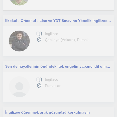
İlkokul - Ortaokul - Lise ve YDT Sınavına Yönelik İngilizce Özel Ders
Ingilizce
Çankaya (Ankara), Pursak...
Sen de hayallerinin önündeki tek engelin yabancı dil olmasından ve bunun da en başında gelenin İngilizce olmasından bıkmadın mı
Ingilizce
Pursaklar
İngilizce öğrenmek artık gözünüzü korkutmasın