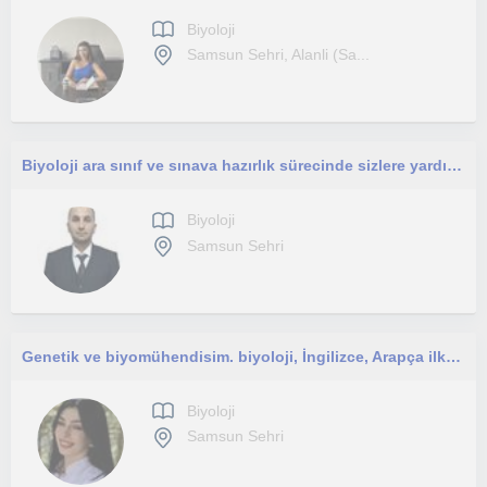
Biyoloji
Samsun Sehri, Alanli (Sa...
Biyoloji ara sınıf ve sınava hazırlık sürecinde sizlere yardımcı olmak isterim.
Biyoloji
Samsun Sehri
Genetik ve biyomühendisim. biyoloji, İngilizce, Arapça ilkokul ve ortaokul öğrencilerine ders ve ödev desteği veriyorum.
Biyoloji
Samsun Sehri