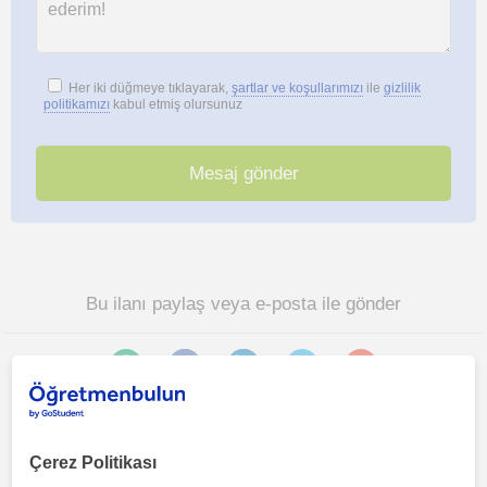
Her iki düğmeye tıklayarak,
şartlar ve koşullarımızı
ile
gizlilik
politikamızı
kabul etmiş olursunuz
Bu ilanı paylaş veya e-posta ile gönder
Çerez Politikası
Samsun sehri bölgesinde ilginizi çekebilecek diğer Biyoloji