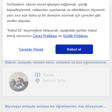
öğretmenleri
GoStudent, sitenin temel işleyişini sağlamak, içeriği
kişiselleştirmek, reklamları uyarlamak ve etkinliklerini ölçmenin
yanı sıra size daha iyi bir deneyim sunmak için çerezler gibi
Bilim anlatmayı çok sevdiğim için Biyoloji öğretmenliği yapıyorum, ortaokul ve üstü her öğrenciye ders verebilirim.
verileri depolar.
"Kabul Et" seçeneğine tıklayarak, aşağıdaki şartları kabul
Biyoloji
etmiş olursunuz
Çerez Politikası
ve
Gizlilik Politikası
.
Samsun Sehri
Çerezler Paneli
Kabul et
Sabırlı, anlaşılır, motive edici; ortaokul ve lise öğrencilerine.
Biyoloji
Samsun Sehri
Biyolojiyi anlaşılır anlatan bir öğretmenim; lise düzeyinde, özellikle TYT biyoloji grubuna ders veriyorum