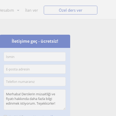
Özel ders ver
Hesabım
İlan ver
İletişime geç - ücretsiz!