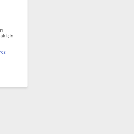
rı
ak için
rez