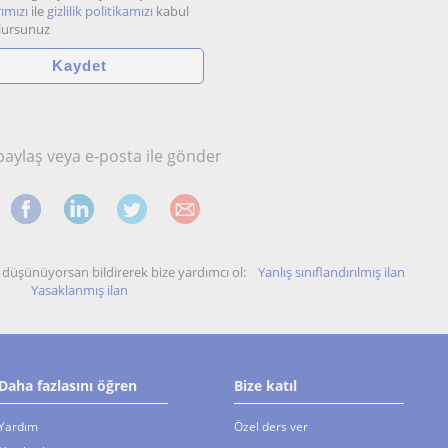
ımızı
ile
gizlilik politikamızı
kabul
lursunuz
 paylaş veya e-posta ile gönder
unu düşünüyorsan bildirerek bize yardımcı ol:
Yanlış sınıflandırılmış ilan
Yasaklanmış ilan
Daha fazlasını öğren
Bize katıl
Yardım
Özel ders ver