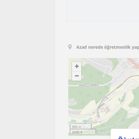
Azad nerede öğretmenlik yap
+
−
500 m
2000 ft