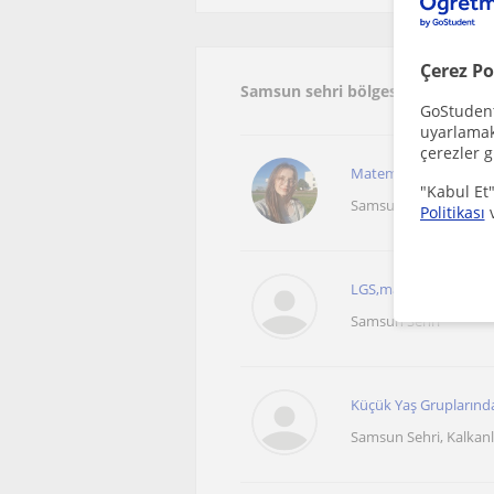
Çerez Po
Samsun sehri bölgesinde ilginizi
GoStudent,
uyarlamak 
çerezler g
Matematik dersinde ez
"Kabul Et"
Samsun Sehri
Politikası
LGS,matematik uzmanı
Samsun Sehri
Küçük Yaş Gruplarında 
Samsun Sehri, Kalkanl