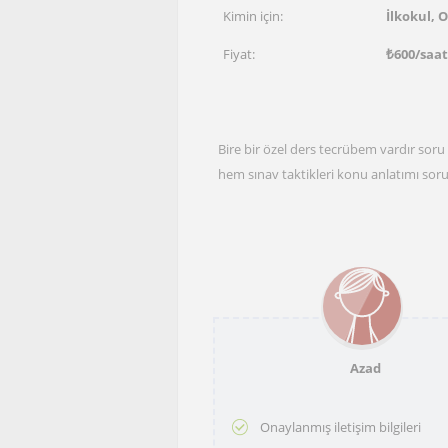
Kimin için:
İlkokul, 
Fiyat:
₺
600
/saat
Bire bir özel ders tecrübem vardır sor
hem sınav taktikleri konu anlatımı soru
Azad
Onaylanmış iletişim bilgileri