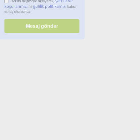
şartlar ve
Her iki düğmeye tıklayarak,
koşullarımızı
gizlilik politikamızı
ile
kabul
etmiş olursunuz