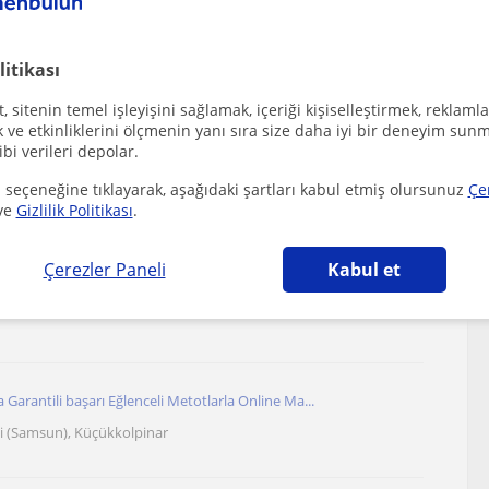
litikası
 çekebilecek diğer Matematik öğretmenleri
 sitenin temel işleyişini sağlamak, içeriği kişiselleştirmek, reklamla
ve etkinliklerini ölçmenin yanı sıra size daha iyi bir deneyim sunm
ibi verileri depolar.
ber öğrenim şeklini ortadan kaldırararak mantığı...
 seçeneğine tıklayarak, aşağıdaki şartları kabul etmiş olursunuz
Çe
ve
Gizlilik Politikası
.
Çerezler Paneli
Kabul et
TR-YÖS alanında uzun yıllara dayanan öğretmenlik ...
Garantili başarı Eğlenceli Metotlarla Online Ma...
i (Samsun), Küçükkolpinar