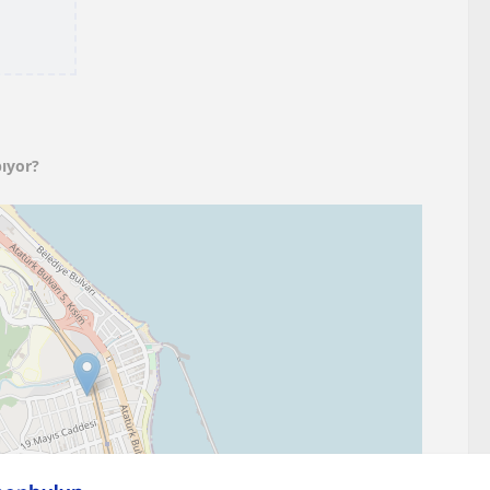
ıyor?
Leaflet
OpenStreetMap
| ©
contributors