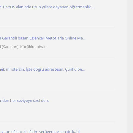
TR-YÖS alanında uzun yıllara dayanan öğretmenlik ...
Garantili başarı Eğlenceli Metotlarla Online Ma...
i (Samsun), Küçükkolpinar
ek mi istersin. İşte doğru adrestesin. Çünkü be...
den her seviyeye özel ders
 uygun eğlenceli eğitim serüvenine sen de katıl