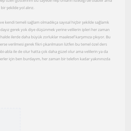
p özen gösteririm bu sayede hep onların istediği de olabilir ama
ir şekilde yol alırız.
 ve kendi temeli sağlam olmadıkça sayısal hiçbir şekilde sağlamk
ayız gerek yok diye düşünmek yerine velilerin ipleri her zaman
i halde ilerde daha büyük zorluklar maalesef karşımıza çıkıyor. Bu
se verilmesi gerek fikri çıkarılmasın lütfen bu temel özel ders
-abla ile de olur hatta çok daha güzel olur ama velilerin ya da
erler için ben burdayım, her zaman bir telefon kadar yakınınızda