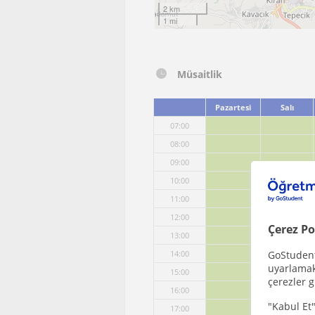
2 km
1 mi
Müsaitlik
Pazartesi
Salı
07:00
08:00
09:00
10:00
11:00
12:00
Çerez Po
13:00
GoStudent,
14:00
uyarlamak 
15:00
çerezler g
16:00
"Kabul Et"
17:00