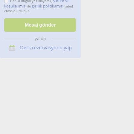
şartlar ve
Her iki düğmeye tıklayarak,
koşullarımızı
gizlilik politikamızı
ile
kabul
etmiş olursunuz
ya da
Ders rezervasyonu yap