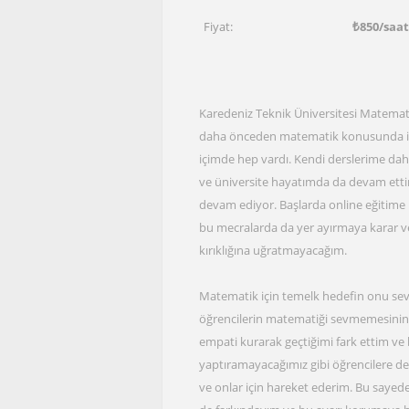
Fiyat:
₺
850
/saa
Karedeniz Teknik Üniversitesi Matem
daha önceden matematik konusunda ilgim
içimde hep vardı. Kendi derslerime dah
ve üniversite hayatımda da devam ettim
devam ediyor. Başlarda online eğitime
bu mecralarda da yer ayırmaya karar ve
kırıklığına uğratmayacağım.
Matematik için temelk hedefin onu sevme
öğrencilerin matematiği sevmemesinin
empati kurarak geçtiğimi fark ettim ve
yaptıramayacağımız gibi öğrencilere de 
ve onlar için hareket ederim. Bu sayede