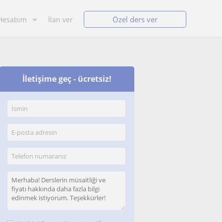
Özel ders ver
Hesabım
İlan ver
İletişime geç - ücretsiz!