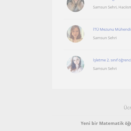
Samsun Sehri, Haciism
İTÜ Mezunu Mühendiste
Samsun Sehri
İşletme 2. sınıf öğren
Samsun Sehri
Ücr
Yeni bir Matematik ö