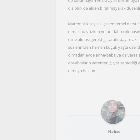
de farkındayım ve bu ayarı korumaya he
disiplini de elden bırakmayarak düzenli b
Matematik sayısal için en temel derstir
olmaz bu yüzden yolun daha çok başınd
eline alması gerektiği tarafındayım aks
sözlerimden hemen küçük yaşta özel der
olmadan evde anne-baba ya da varsa abi
abi-ablaların yetemediği yetişemediği y
olmaya hazırım!
Halise