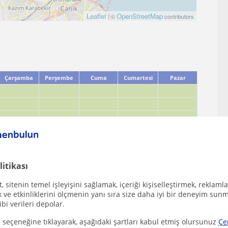
Leaflet
OpenStreetMap
| ©
contributors
Çarşamba
Perşembe
Cuma
Cumartesi
Pazar
litikası
 sitenin temel işleyişini sağlamak, içeriği kişiselleştirmek, reklamla
ve etkinliklerini ölçmenin yanı sıra size daha iyi bir deneyim sunm
ibi verileri depolar.
 seçeneğine tıklayarak, aşağıdaki şartları kabul etmiş olursunuz
Çe