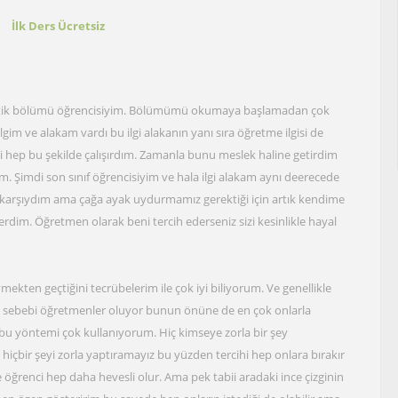
t
İlk Ders Ücretsiz
atik bölümü öğrencisiyim. Bölümümü okumaya başlamadan çok
 ve alakam vardı bu ilgi alakanın yanı sıra öğretme ilgisi de
i hep bu şekilde çalışırdım. Zamanla bunu meslek haline getirdim
. Şimdi son sınıf öğrencisiyim ve hala ilgi alakam aynı deerecede
 karşıydım ama çağa ayak uydurmamız gerektiği için artık kendime
rdim. Öğretmen olarak beni tercih ederseniz sizi kesinlikle hayal
kten geçtiğini tecrübelerim ile çok iyi biliyorum. Ve genellikle
 sebebi öğretmenler oluyor bunun önüne de en çok onlarla
 bu yöntemi çok kullanıyorum. Hiç kimseye zorla bir şey
hiçbir şeyi zorla yaptıramayız bu yüzden tercihi hep onlara bırakır
 öğrenci hep daha hevesli olur. Ama pek tabii aradaki ince çizginin