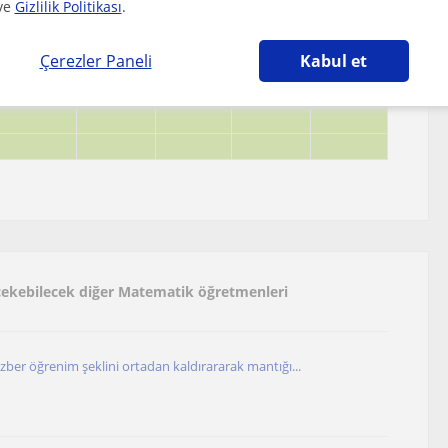
ve
Gizlilik Politikası
.
Çerezler Paneli
Kabul et
 çekebilecek diğer Matematik öğretmenleri
ber öğrenim şeklini ortadan kaldırararak mantığı...