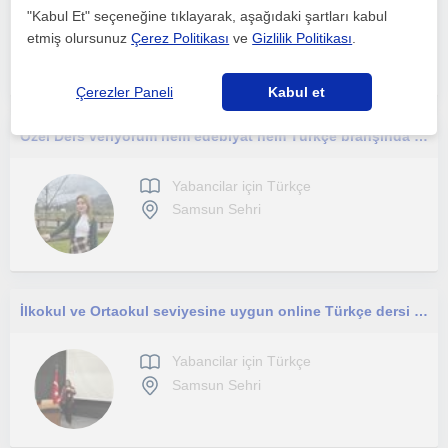
Yabancilar için Türkçe
"Kabul Et" seçeneğine tıklayarak, aşağıdaki şartları kabul
Samsun Sehri
etmiş olursunuz
Çerez Politikası
ve
Gizlilik Politikası
.
Çerezler Paneli
Kabul et
Özel Ders veriyorum hem edebiyat hem Türkçe branşında beraber gelişiyoruz. Sıkılmadan öğreniyoruz
Yabancilar için Türkçe
Samsun Sehri
İlkokul ve Ortaokul seviyesine uygun online Türkçe dersi veriyorum
Yabancilar için Türkçe
Samsun Sehri