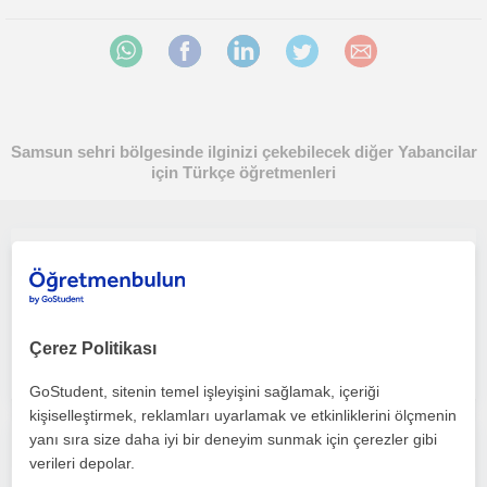
Samsun sehri bölgesinde ilginizi çekebilecek diğer Yabancilar
için Türkçe öğretmenleri
Yabancı kültürelere ilgili onlara sabırla eğitim verebilmek amacım
Yabancilar için Türkçe
Samsun Sehri
Çerez Politikası
GoStudent, sitenin temel işleyişini sağlamak, içeriği
kişiselleştirmek, reklamları uyarlamak ve etkinliklerini ölçmenin
yanı sıra size daha iyi bir deneyim sunmak için çerezler gibi
Eğlenceyle dolu dolu Türkçe öğrenmek daha artık kolay
verileri depolar.