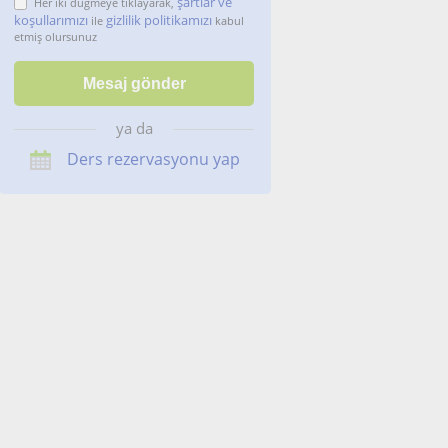
şartlar ve
Her iki düğmeye tıklayarak,
koşullarımızı
gizlilik politikamızı
ile
kabul
etmiş olursunuz
ya da
Ders rezervasyonu yap