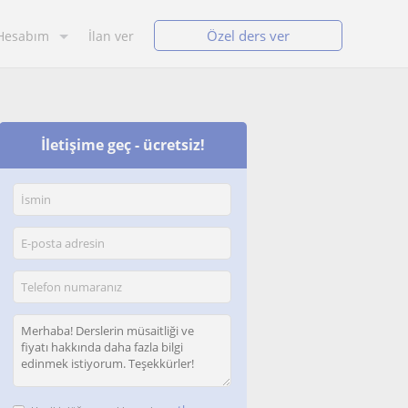
Özel ders ver
Hesabım
İlan ver
İletişime geç - ücretsiz!