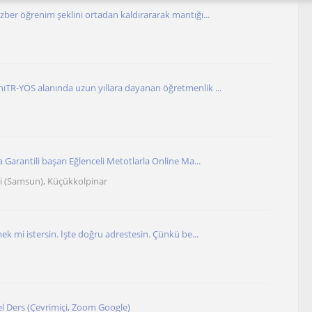
ber öğrenim şeklini ortadan kaldırararak mantığı...
TR-YÖS alanında uzun yıllara dayanan öğretmenlik ...
Garantili başarı Eğlenceli Metotlarla Online Ma...
i (Samsun), Küçükkolpinar
ek mi istersin. İşte doğru adrestesin. Çünkü be...
l Ders (Çevrimiçi, Zoom Google)