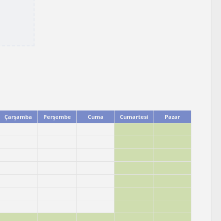
Çarşamba
Perşembe
Cuma
Cumartesi
Pazar