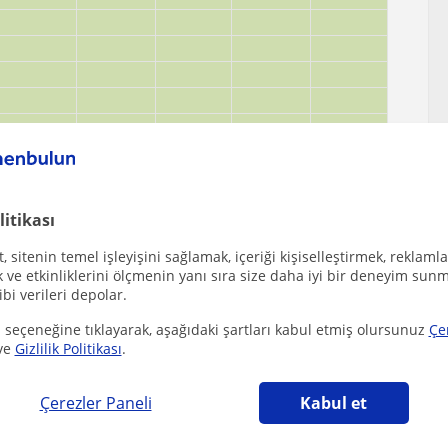
litikası
 sitenin temel işleyişini sağlamak, içeriği kişiselleştirmek, reklamla
ve etkinliklerini ölçmenin yanı sıra size daha iyi bir deneyim sunm
ibi verileri depolar.
 seçeneğine tıklayarak, aşağıdaki şartları kabul etmiş olursunuz
Çe
ve
Gizlilik Politikası
.
y (Samsun), Ilkadim (Samsun), Ilyasköy (Samsun),
nizi çekebilecek diğer Matematik öğretmenleri
Çerezler Paneli
Kabul et