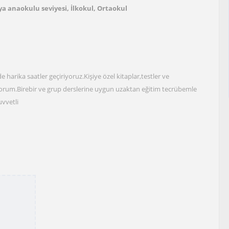
a anaokulu seviyesi, İlkokul, Ortaokul
arika saatler geçiriyoruz.Kişiye özel kitaplar,testler ve
orum.Birebir ve grup derslerine uygun uzaktan eğitim tecrübemle
uvvetli