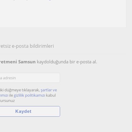
etsiz e-posta bildirimleri
ğretmeni Samsun
kaydolduğunda bir e-posta al.
iki düğmeye tıklayarak,
şartlar ve
ımızı
ile
gizlilik politikamızı
kabul
lursunuz