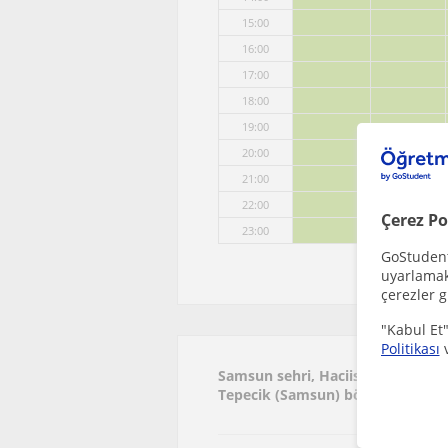
15:00
16:00
17:00
18:00
19:00
20:00
21:00
22:00
Çerez Po
23:00
GoStudent,
uyarlamak 
çerezler g
"Kabul Et"
Politikası
Samsun sehri, Haciismail, Haskö
Tepecik (Samsun) bölgesinde ilgi