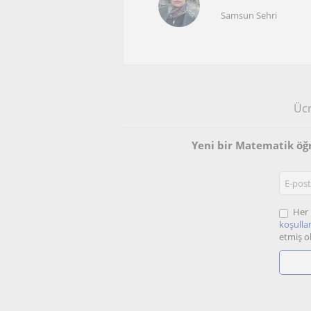
Samsun Sehri
Ücr
Yeni bir Matematik ö
Her 
koşullar
etmiş o