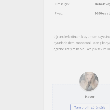
Kimin için:
Bebek vey
Fiyat:
₺
650
/saat
öğrencilerle dinamik uyumum sayesinde h
oyunlarla dersi monotonluktan çıkarıy
öğrenci iletişimim oldukça yüksek ve k
Hacer
Tam profili görüntüle