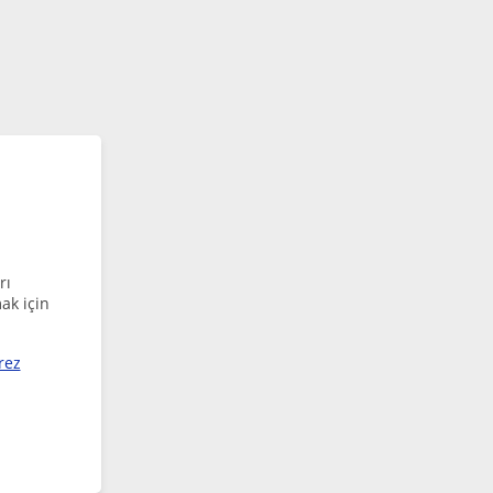
rı
ak için
rez