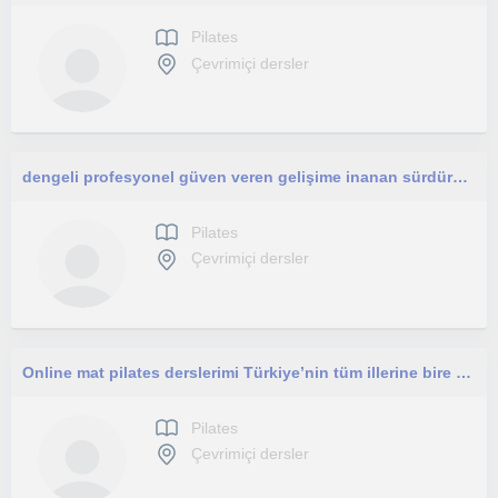
Pilates
Çevrimiçi dersler
dengeli profesyonel güven veren gelişime inanan sürdürülebilir beden farkındalığı yüksek iletişimi güçlü eğitimenim
Pilates
Çevrimiçi dersler
Online mat pilates derslerimi Türkiye’nin tüm illerine bire bir veya özel planlanmış seanslar şeklinde sunuyorum. Nerede olursanız olun, seviyenize ve hedeflerinize uygun olarak hazırlanan programlarla; doğru nefes, postür, core güçlendirme ve kontrollü h
Pilates
Çevrimiçi dersler