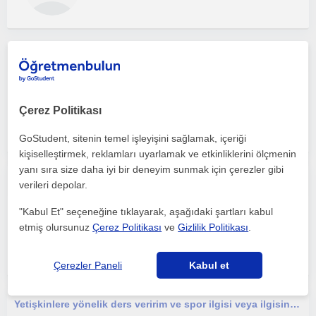
Derslerim her yaşa uygundur. Derslerimin amacı doğru pozisyonlama ile daha esnek, güçlü bir beden için çalışmak.
Pilates
Çevrimiçi dersler
Çerez Politikası
GoStudent, sitenin temel işleyişini sağlamak, içeriği
kişiselleştirmek, reklamları uyarlamak ve etkinliklerini ölçmenin
yanı sıra size daha iyi bir deneyim sunmak için çerezler gibi
Seviyene uygun uygulamalı anlatım ve deneyim aktaran eğitim
verileri depolar.
"Kabul Et" seçeneğine tıklayarak, aşağıdaki şartları kabul
Pilates
etmiş olursunuz
Çerez Politikası
ve
Gizlilik Politikası
.
Çevrimiçi dersler
Çerezler Paneli
Kabul et
Yetişkinlere yönelik ders veririm ve spor ilgisi veya ilgisine ihtiyacı olan herkese yardımcı olabilirim