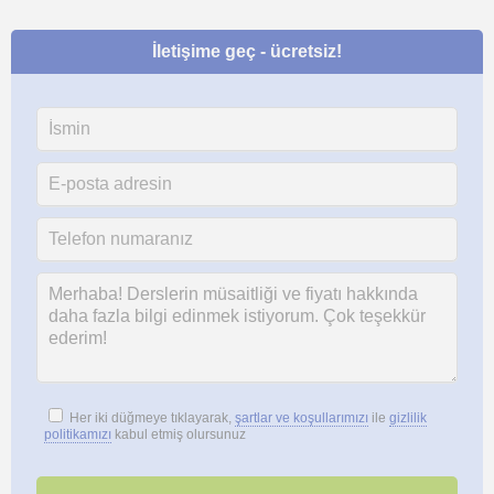
İletişime geç - ücretsiz!
Her iki düğmeye tıklayarak,
şartlar ve koşullarımızı
ile
gizlilik
politikamızı
kabul etmiş olursunuz