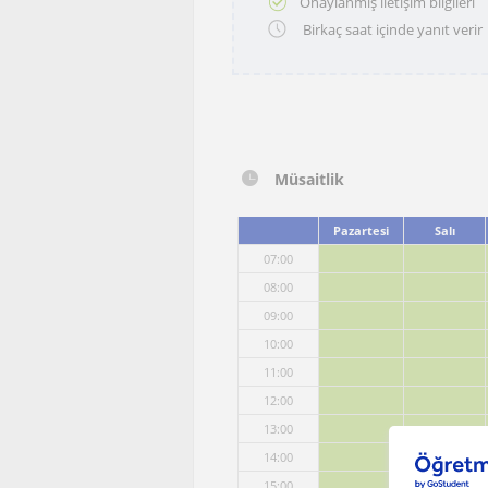
Onaylanmış iletişim bilgileri
Birkaç saat içinde yanıt verir
Müsaitlik
Pazartesi
Salı
07:00
08:00
09:00
10:00
11:00
12:00
13:00
14:00
15:00