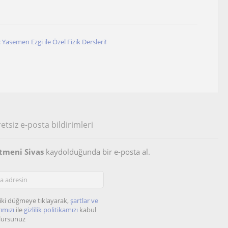
li: Yasemen Ezgi ile Özel Fizik Dersleri!
etsiz e-posta bildirimleri
etmeni Sivas
kaydolduğunda bir e-posta al.
iki düğmeye tıklayarak,
şartlar ve
ımızı
ile
gizlilik politikamızı
kabul
lursunuz