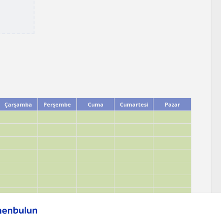
Çarşamba
Perşembe
Cuma
Cumartesi
Pazar