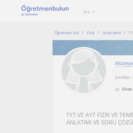
Ara
Öğretmen bul
Fizik
Sivas sehri
TY
Müzeyy
Sınıfları
içi
Sivas
TYT VE AYT FİZİK VE T
ANLATIMI VE SORU ÇÖZ