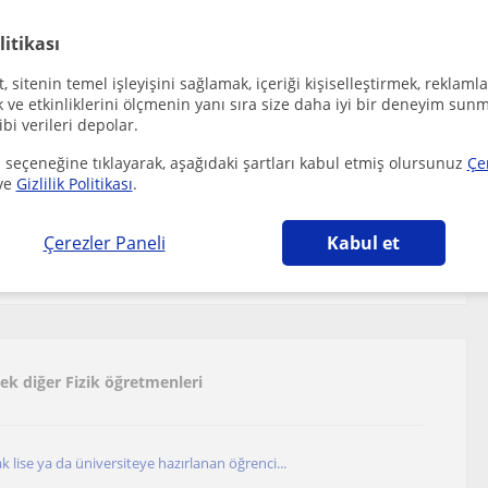
litikası
 sitenin temel işleyişini sağlamak, içeriği kişiselleştirmek, reklamla
ve etkinliklerini ölçmenin yanı sıra size daha iyi bir deneyim sunm
ibi verileri depolar.
 seçeneğine tıklayarak, aşağıdaki şartları kabul etmiş olursunuz
Çe
ve
Gizlilik Politikası
.
Çerezler Paneli
Kabul et
cek diğer Fizik öğretmenleri
rak lise ya da üniversiteye hazırlanan öğrenci...