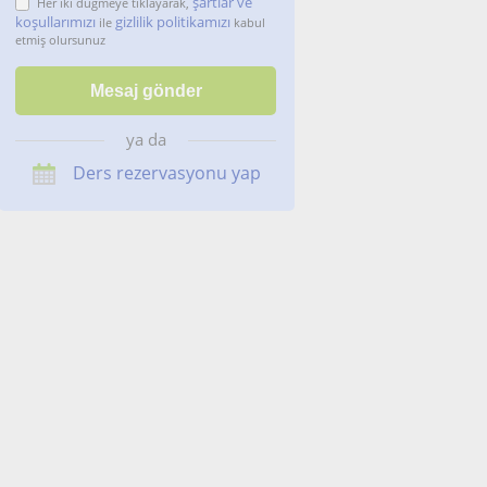
şartlar ve
Her iki düğmeye tıklayarak,
koşullarımızı
gizlilik politikamızı
ile
kabul
etmiş olursunuz
ya da
Ders rezervasyonu yap