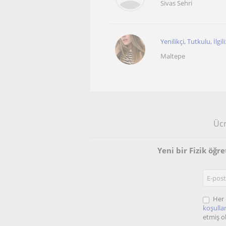
Sivas Sehri
Yenilikçi, Tutkulu, İlgi
Maltepe
Ücr
Yeni bir Fizik öğr
Her 
koşullar
etmiş o