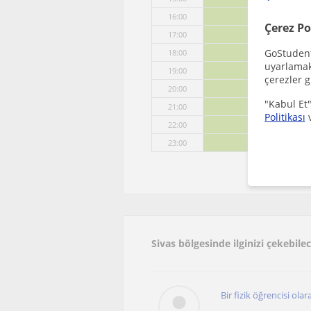
16:00
Çerez Po
17:00
GoStudent,
18:00
uyarlamak 
19:00
çerezler g
20:00
"Kabul Et"
21:00
Politikası
22:00
23:00
Sivas bölgesinde ilginizi çekebile
Bir fizik öğrencisi ola