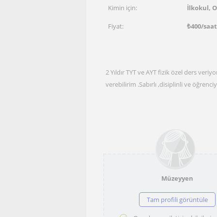
Kimin için:
İlkokul, O
Fiyat:
₺
400
/saat
2 Yıldır TYT ve AYT fizik özel ders ve
verebilirim .Sabırlı ,disiplinli ve öğren
Müzeyyen
Tam profili görüntüle