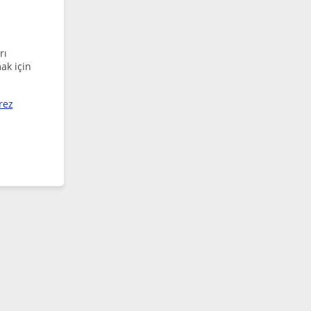
rı
ak için
rez