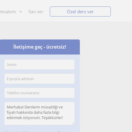
Özel ders ver
Hesabım
İlan ver
İletişime geç - ücretsiz!