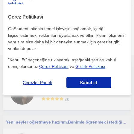
Çerez Politikası
GoStudent, sitenin temel işleyişini sağlamak, içeriği
kişiselleştirmek, reklamları uyarlamak ve etkinliklerini ölçmenin
Aydin bölgesinde ilginizi çekebilecek diğer Yabancilar için
yanı sıra size daha iyi bir deneyim sunmak için çerezler gibi
Türkçe öğretmenleri
verileri depolar.
"Kabul Et" seçeneğine tıklayarak, aşağıdaki şartları kabul
etmiş olursunuz
Çerez Politikası
ve
Gizlilik Politikası
.
Okuma yazma, dil bilgisi, hızlı okuma, TYT, LGS, ALES, KPSS gibi sınavlara hazırlık Türkçe dersi veren öğretmen
Çerezler Paneli
Kabul et
Yabancilar için Türkçe
Söke, Söke, Yenidogan (A...
(
1
)
Yeni şeyler öğretmeye hazırım.Benimle öğrenmek istediğiniz için teşekkürler