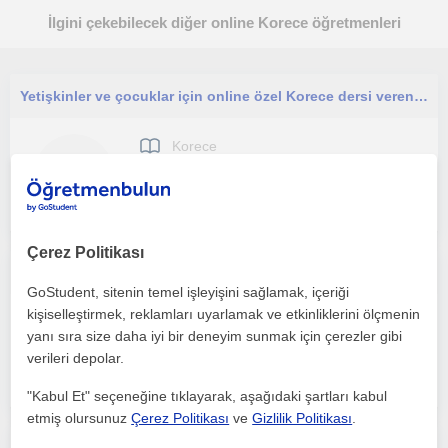
İlgini çekebilecek diğer online Korece öğretmenleri
Yetişkinler ve çocuklar için online özel Korece dersi veren deneyimli Korece öğretmeni.
Korece
Çevrimiçi dersler
Çerez Politikası
Başlangıç ve orta seviyeler için her yaştan kişiye çevrimiçi Korece dersi
GoStudent, sitenin temel işleyişini sağlamak, içeriği
kişiselleştirmek, reklamları uyarlamak ve etkinliklerini ölçmenin
Korece
yanı sıra size daha iyi bir deneyim sunmak için çerezler gibi
Çevrimiçi dersler
verileri depolar.
"Kabul Et" seçeneğine tıklayarak, aşağıdaki şartları kabul
etmiş olursunuz
Çerez Politikası
ve
Gizlilik Politikası
.
Hem Koreceyi hem de Kore kültürünü öğrenmek isteyenlere öğretmekten keyif duyarım!