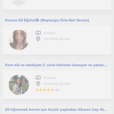
Korece Dil Eğitimi📝 (Başlangıç-Orta-İleri Seviye)
Korece
Çevrimiçi dersler
Kore dili ve edebiyatı 2. sınıfı bitirmek üzereyim ve yabancı dil öğrenmeyi seven kişilerle çalışmak benim hedefim.
Korece
Çevrimiçi dersler
(
1
)
Dil öğrenmek benim için küçük yaşlardan itibaren hep ilham verici olmuştu. Benim gibi düşünen insanlara örnek olmak istiyorum.