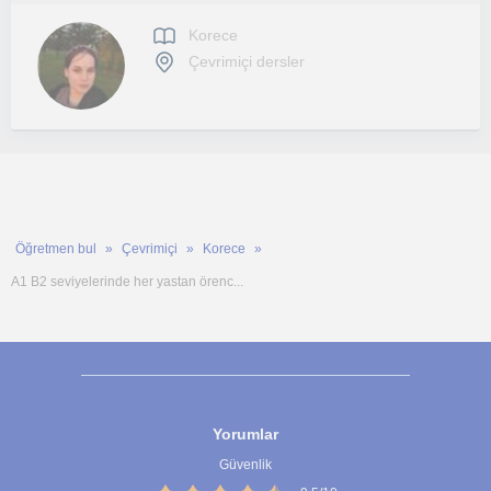
Korece
Çevrimiçi dersler
Öğretmen bul
Çevrimiçi
Korece
A1 B2 seviyelerinde her yastan örenc...
Yorumlar
Güvenlik