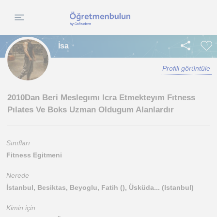
İsa
Profili görüntüle
2010Dan Beri Meslegımı Icra Etmekteyım Fıtness
Pılates Ve Boks Uzman Oldugum Alanlardır
Sınıfları
Fitness Egitmeni
Nerede
İstanbul, Besiktas, Beyoglu, Fatih (), Üsküda... (Istanbul)
Kimin için