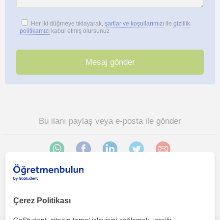
Her iki düğmeye tıklayarak,
şartlar ve koşullarımızı
ile
gizlilik
politikamızı
kabul etmiş olursunuz
Bu ilanı paylaş veya e-posta ile gönder
Istanbul, Besiktas, Beyoglu, Fatih (), Üsküdar bölgesinde
Çerez Politikası
ilginizi çekebilecek diğer Fitness Egitmeni öğretmenleri