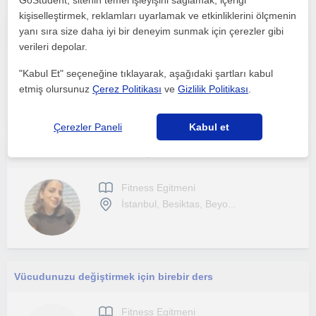
GoStudent, sitenin temel işleyişini sağlamak, içeriği
kişiselleştirmek, reklamları uyarlamak ve etkinliklerini ölçmenin
Egzersiz ve antrenman yolculuğunuzda sizlere yardımcı olmaktan mutluluk duyarım!
yanı sıra size daha iyi bir deneyim sunmak için çerezler gibi
verileri depolar.
Fitness Egitmeni
"Kabul Et" seçeneğine tıklayarak, aşağıdaki şartları kabul
İstanbul
etmiş olursunuz
Çerez Politikası
ve
Gizlilik Politikası
.
(
4
)
Çerezler Paneli
Kabul et
Fitness ve Beslenme Desteği
Fitness Egitmeni
İstanbul, Besiktas, Beyo...
Vücudunuzu değiştirmek için birebir ders
Fitness Egitmeni