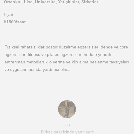
Ortaokul, Lise, Üniversite, Yetişkinler, Şirketler
Fiyat
₺
1500
/saat
Fızıksel rahatsızlıklar postur duzeltme egzersızlerı denge ve core
egzersızlerı fitness ve pilates egzersızlerı hedefe yonelik
antrenman metodları kilo verme ve kilo alma beslenme tavsıyelerı
ve uygulanmasında yardımcı olma
Isa
Birkaç saat içinde yanıt verir