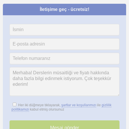
İletişime geç - ücretsiz!
Her iki düğmeye tıklayarak,
şartlar ve koşullarımızı
ile
gizlilik
politikamızı
kabul etmiş olursunuz