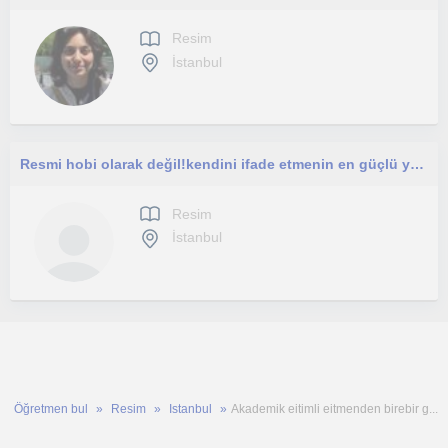
Resim
İstanbul
Resmi hobi olarak değil!kendini ifade etmenin en güçlü yollarından biri olarak gören,sabırlı ve yaratıcı bir resim eğitmeniyim.
Resim
İstanbul
Öğretmen bul
Resim
Istanbul
Akademik eitimli eitmenden birebir g...