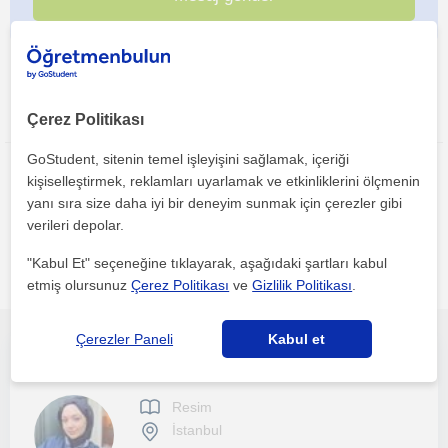
Bu ilanı paylaş veya e-posta ile gönder
Çerez Politikası
GoStudent, sitenin temel işleyişini sağlamak, içeriği
kişiselleştirmek, reklamları uyarlamak ve etkinliklerini ölçmenin
yanı sıra size daha iyi bir deneyim sunmak için çerezler gibi
verileri depolar.
"Kabul Et" seçeneğine tıklayarak, aşağıdaki şartları kabul
Istanbul bölgesinde ilginizi çekebilecek diğer Resim
öğretmenleri
etmiş olursunuz
Çerez Politikası
ve
Gizlilik Politikası
.
Çerezler Paneli
Kabul et
Suluboya, yağlı boya, vitray, ahşap sanatı, siyah kalem sanatı, seramik tasarımı gibi birçok tekniği biliyorum.
Resim
İstanbul