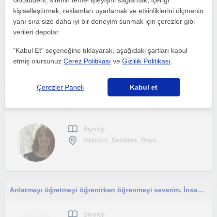
GoStudent, sitenin temel işleyişini sağlamak, içeriği
kişiselleştirmek, reklamları uyarlamak ve etkinliklerini ölçmenin
İngilizce ve Biyoloji derslerinizde size yardımcı olmak isterim!
yanı sıra size daha iyi bir deneyim sunmak için çerezler gibi
verileri depolar.
Biyoloji
"Kabul Et" seçeneğine tıklayarak, aşağıdaki şartları kabul
İstanbul
etmiş olursunuz
Çerez Politikası
ve
Gizlilik Politikası
.
Çerezler Paneli
Kabul et
28 yıllık Biyoloji Öğretmeniyim. YKS birebir ağırlıklı çalışmalarım var.
Biyoloji
İstanbul, Besiktas, Beyo...
Anlatmayı öğretmeyi öğrenirken öğrenmeyi severim. İnsanlarla iletişimim iyidir.
Biyoloji