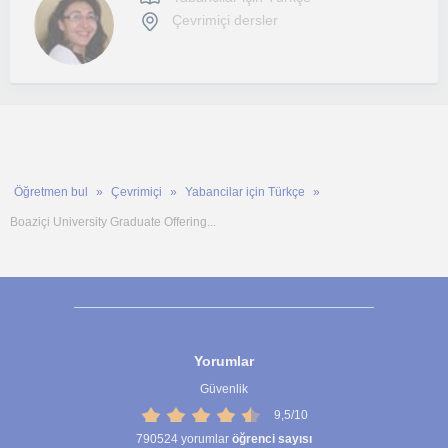
Çevrimiçi dersler
Öğretmen bul
Çevrimiçi
Yabancilar için Türkçe
Boaziçi University Graduate Offering...
Yorumlar
Güvenlik
9,5/10
790524
yorumlar
öğrenci sayısı