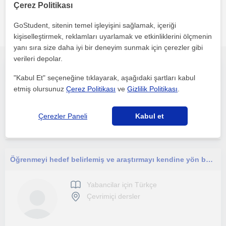
Çerez Politikası
İlgini çekebilecek diğer online Yabancilar için Türkçe
GoStudent, sitenin temel işleyişini sağlamak, içeriği
öğretmenleri
kişiselleştirmek, reklamları uyarlamak ve etkinliklerini ölçmenin
yanı sıra size daha iyi bir deneyim sunmak için çerezler gibi
verileri depolar.
I provide training in online Turkish language and textile and apparel industry, textile manufacturing , product development.
"Kabul Et" seçeneğine tıklayarak, aşağıdaki şartları kabul
etmiş olursunuz
Çerez Politikası
ve
Gizlilik Politikası
.
Yabancilar için Türkçe
Çevrimiçi dersler
Çerezler Paneli
Kabul et
Öğrenmeyi hedef belirlemiş ve araştırmayı kendine yön belirlemiş olan bireylere.
Yabancilar için Türkçe
Çevrimiçi dersler