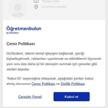
Yapay Zeka
Çevrimiçi dersler
Bilgisayar Mühendisliği yeni mezunuyum. Matematik, bilgisayar, programlama ve teknoloji alanlarında öğrencilerin seviyesine uygun,
Yapay Zeka
Çerez Politikası
Çevrimiçi dersler
GoStudent, sitenin temel işleyişini sağlamak, içeriği
kişiselleştirmek, reklamları uyarlamak ve etkinliklerini ölçmenin
yanı sıra size daha iyi bir deneyim sunmak için çerezler gibi
verileri depolar.
Lise, üniversite öğrencileri ve yetişkinler için çevrimiçi yapay zeka, Python ve yazılım dersleri sunan mühendislik öğrencisi.
"Kabul Et" seçeneğine tıklayarak, aşağıdaki şartları kabul
etmiş olursunuz
Çerez Politikası
ve
Gizlilik Politikası
.
Yapay Zeka
Çevrimiçi dersler
Çerezler Paneli
Kabul et