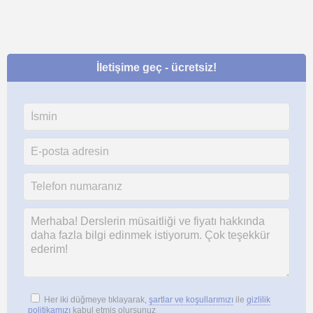
İletişime geç - ücretsiz!
Her iki düğmeye tıklayarak,
şartlar ve koşullarımızı
ile
gizlilik
politikamızı
kabul etmiş olursunuz