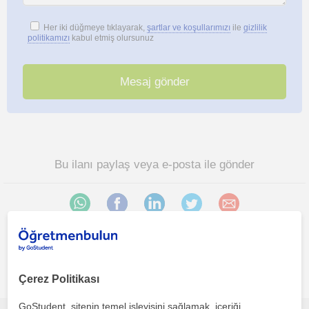
Her iki düğmeye tıklayarak,
şartlar ve koşullarımızı
ile
gizlilik
politikamızı
kabul etmiş olursunuz
Bu ilanı paylaş veya e-posta ile gönder
Istanbul bölgesinde ilginizi çekebilecek diğer Yabancilar için
Çerez Politikası
Türkçe öğretmenleri
GoStudent, sitenin temel işleyişini sağlamak, içeriği