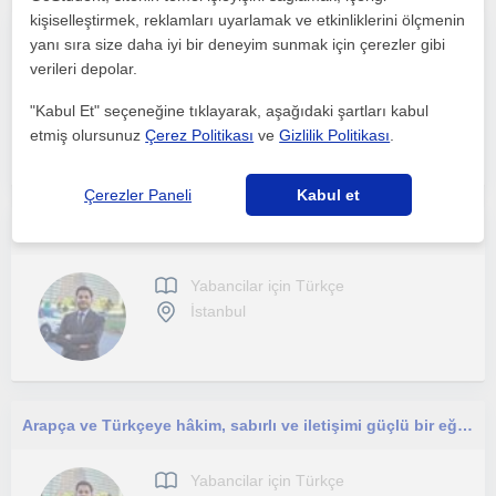
kişiselleştirmek, reklamları uyarlamak ve etkinliklerini ölçmenin
Her yaş grubuna ilkokul ortaokul türkçe ve matematik dersi
yanı sıra size daha iyi bir deneyim sunmak için çerezler gibi
verileri depolar.
Yabancilar için Türkçe
"Kabul Et" seçeneğine tıklayarak, aşağıdaki şartları kabul
İstanbul, Besiktas, Beyo...
etmiş olursunuz
Çerez Politikası
ve
Gizlilik Politikası
.
Çerezler Paneli
Kabul et
Arapça Konuşanlara Özel, Günlük Yaşam ve Akademik Hedefler İçin Uygulamalı Türkçe Dersleri
Yabancilar için Türkçe
İstanbul
Arapça ve Türkçeye hâkim, sabırlı ve iletişimi güçlü bir eğitmenim. Derslerim özellikle Türkçe öğrenmek isteyen Arapça konuşan baş
Yabancilar için Türkçe