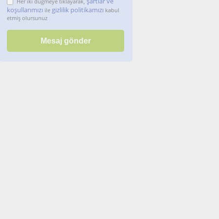
şartlar ve
Her iki düğmeye tıklayarak,
koşullarımızı
gizlilik politikamızı
ile
kabul
etmiş olursunuz