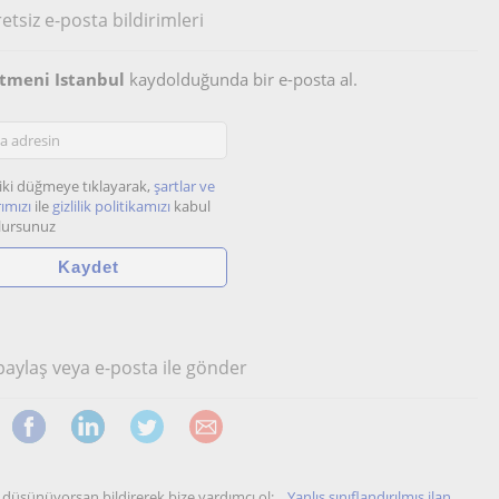
etsiz e-posta bildirimleri
retmeni Istanbul
kaydolduğunda bir e-posta al.
iki düğmeye tıklayarak,
şartlar ve
ımızı
ile
gizlilik politikamızı
kabul
lursunuz
 paylaş veya e-posta ile gönder
unu düşünüyorsan bildirerek bize yardımcı ol:
Yanlış sınıflandırılmış ilan