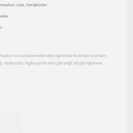
rtaokul, Lise, Yetişkinler
yeler
at
taokul ve Lise kademelerndeki öğrenciler ile birebir özel ders
. Güleryüzlü, ingilizceyi bir ders gibi değil, dil gibi öğrenme