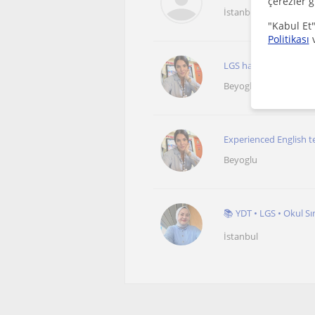
çerezler g
İstanbul
"Kabul Et"
Politikası
LGS hazırlık sürecinde ö
Beyoglu
Experienced English te
Beyoglu
📚 YDT • LGS • Okul Sı
İstanbul