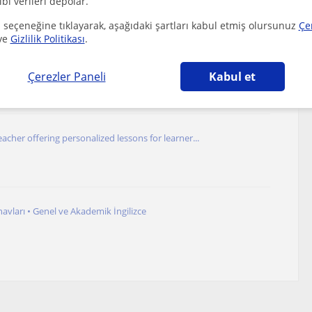
ibi verileri depolar.
 seçeneğine tıklayarak, aşağıdaki şartları kabul etmiş olursunuz
Çe
ve
Gizlilik Politikası
.
ğrencilere planlı, disiplinli ve hedef odaklı...
Çerezler Paneli
Kabul et
acher offering personalized lessons for learner...
navları • Genel ve Akademik İngilizce