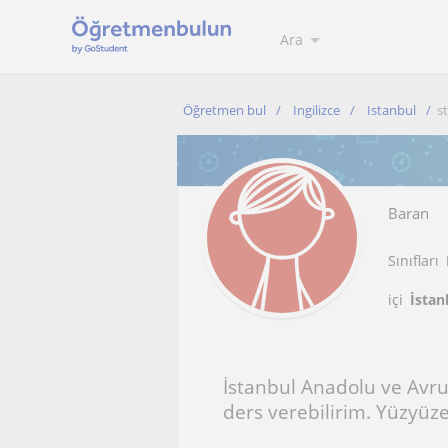
Ara
Öğretmen bul
Ingilizce
Istanbul
s
Baran
Sınıfları
içi
İstan
İstanbul Anadolu ve Avru
ders verebilirim. Yüzyüze