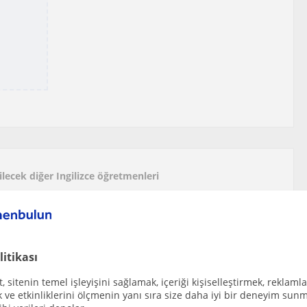
ilecek diğer Ingilizce öğretmenleri
mi deneyimine sahibim, çoğunlukla 6-12 yaş aras...
litikası
 sitenin temel işleyişini sağlamak, içeriği kişiselleştirmek, reklamla
ve etkinliklerini ölçmenin yanı sıra size daha iyi bir deneyim sunm
kolojik danışmanlık mezunuyum. İlkokul, ortaokul...