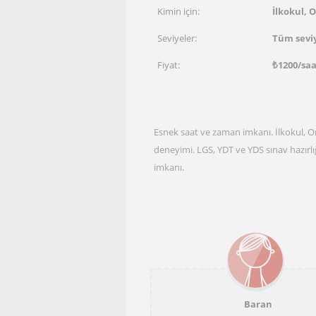
Kimin için:
İlkokul, O
Seviyeler:
Tüm sevi
Fiyat:
₺
1200
/sa
Esnek saat ve zaman imkanı. İlkokul, Or
deneyimi. LGS, YDT ve YDS sınav hazırlığı
imkanı.
Baran