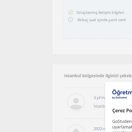
Onaylanmış iletişim bilgileri
Birkaç saat içinde yanıt verir
Istanbul bölgesinde ilginizi çekeb
3 yıl İngilizce öğreti
İstanbul
Çerez Po
GoStudent,
uyarlamak 
2022 rehberlik ve psi