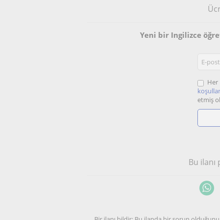
Ücr
Yeni bir Ingilizce öğ
Her 
koşullar
etmiş o
Bu ilanı
Bir ilanı bildir: Bu ilanda bir sorun olduğ