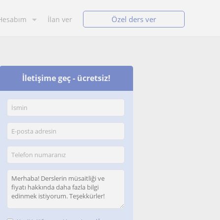
Özel ders ver
Hesabım
İlan ver
İletişime geç - ücretsiz!