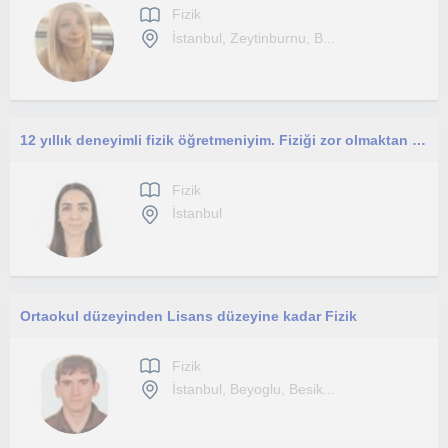
Fizik
İstanbul, Zeytinburnu, B...
12 yıllık deneyimli fizik öğretmeniyim. Fiziği zor olmaktan çıkarıp anlaşılır ve keyifli hale getiriyorum
Fizik
İstanbul
Ortaokul düzeyinden Lisans düzeyine kadar Fizik
Fizik
İstanbul, Beyoglu, Besik...