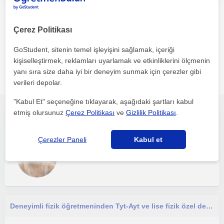
Çerez Politikası
GoStudent, sitenin temel işleyişini sağlamak, içeriği
kişiselleştirmek, reklamları uyarlamak ve etkinliklerini ölçmenin
Istanbul, Bagcilar (), Basaksehir, Esenler (), Halkali (), Ikitelli,
yanı sıra size daha iyi bir deneyim sunmak için çerezler gibi
Mahmutbey () bölgesinde ilginizi çekebilecek diğer Fizik
öğretmenleri
verileri depolar.
"Kabul Et" seçeneğine tıklayarak, aşağıdaki şartları kabul
etmiş olursunuz
Çerez Politikası
ve
Gizlilik Politikası
.
Lise deki her öğrencinin seviyesine uygun fizik dersi verilir. Fizik dersini sevmek başarmak isteyenler için ders verilir
Çerezler Paneli
Kabul et
Fizik
İstanbul, Zeytinburnu, B...
Deneyimli fizik öğretmeninden Tyt-Ayt ve lise fizik özel dersi verilir