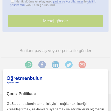
Her iki düğmeye tıklayarak,
şartlar ve koşullarımızı
ile
gizlilik
politikamızı
kabul etmiş olursunuz
Bu ilanı paylaş veya e-posta ile gönder
İlgini çekebilecek diğer online Programlama öğretmenleri
Çerez Politikası
GoStudent, sitenin temel işleyişini sağlamak, içeriği
Veri Bilimi ve Analitiği öğrencisi olarak teknolojiye ve programlamaya hevesliyim. Derslerim programlamaya heveslilere yönelik.
kişiselleştirmek, reklamları uyarlamak ve etkinliklerini ölçmenin