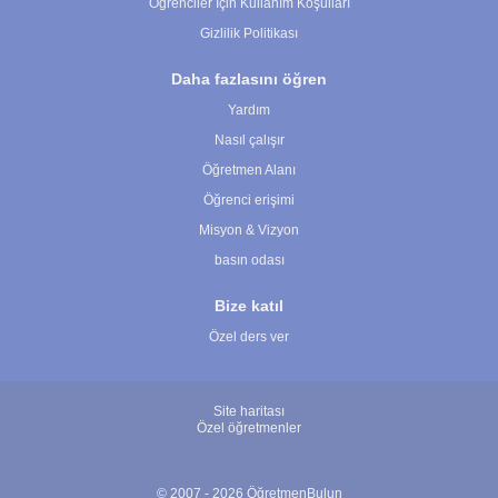
Öğrenciler İçin Kullanım Koşulları
Gizlilik Politikası
Daha fazlasını öğren
Yardım
Nasıl çalışır
Öğretmen Alanı
Öğrenci erişimi
Misyon & Vizyon
basın odası
Bize katıl
Özel ders ver
Site haritası
Özel öğretmenler
© 2007 - 2026 ÖğretmenBulun