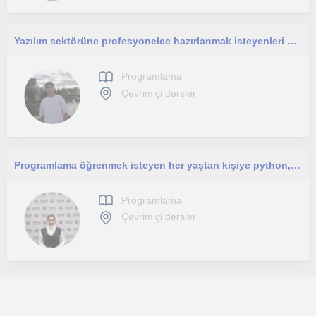
Yazılım sektörüne profesyonelce hazırlanmak isteyenleri bekliyorum. Sadece kodlamayı değil, gerçek hayat projelerini göeceksiniz.
Programlama
Çevrimiçi dersler
Programlama öğrenmek isteyen her yaştan kişiye python, java dilleri üzerinden nesne tabanlı programlamaya kadar öğretebilirim.
Programlama
Çevrimiçi dersler