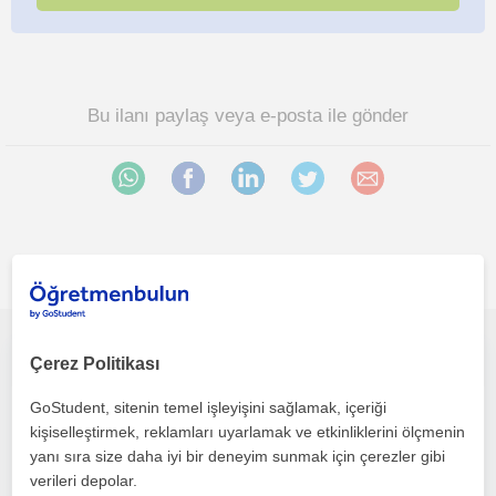
Bu ilanı paylaş veya e-posta ile gönder
İlgini çekebilecek diğer online Hukuk öğretmenleri
Derslerim hukuk fakültesi öğrencileri ve hukuk dersleri gören diğer fakültelerin öğrencileri içindir.
Çerez Politikası
GoStudent, sitenin temel işleyişini sağlamak, içeriği
Hukuk
kişiselleştirmek, reklamları uyarlamak ve etkinliklerini ölçmenin
Çevrimiçi dersler
yanı sıra size daha iyi bir deneyim sunmak için çerezler gibi
verileri depolar.