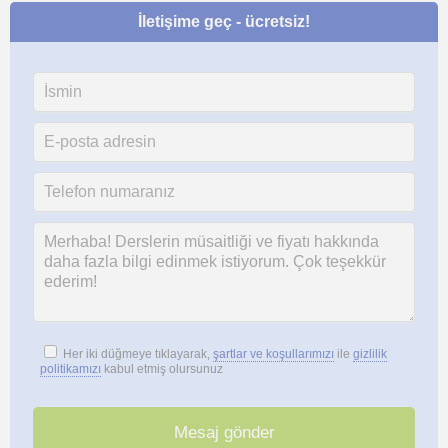
İletişime geç - ücretsiz!
Her iki düğmeye tıklayarak,
şartlar ve koşullarımızı
ile
gizlilik
politikamızı
kabul etmiş olursunuz