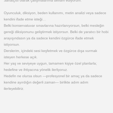
Sanatçısı olarak çalışmalarıma devam ediyorum.
Oyunculuk, diksiyon, beden kullanımı, metin analizi veya sadece
kendini ifade etme isteği…
Belki konservatuvar sınavlarına hazırlanıyorsun, belki mesleğin
gereği diksiyonunu geliştirmek istiyorsun. Belki de yaratıcı bir hobi
arayışındasın ya da sadece kendini özgürce ifade etmek
istiyorsun.
Derslerim, içindeki sesi keşfetmek ve özgürce dışa vurmak
isteyen herkese açık.
Her yaş ve seviyeye uygun, tamamen kişiye özel planlarla;
hedefine ve ihtiyacına yönelik ilerliyoruz.
Hedefin ne olursa olsun —profesyonel bir amaç ya da sadece
kendine ayırdığın değerli zaman— birlikte adım adım
ilerleyebiliriz.