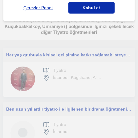
Çerezler Paneli
Kabul et
Istanbul, Atasehir, Basibuyuk, Icerenkoy, Kadiköy (),
Küçükbakkalköy, Umraniye () bölgesinde ilginizi çekebilecek
diğer Tiyatro öğretmenleri
Her yaş grubuyla kişisel gelişimine katkı sağlamak isteyen herkesi beklerim
Tiyatro
İstanbul, Kâgithane, Ali...
Ben uzun yıllardır tiyatro ile ilgilenen bir drama öğretmeniyim. Çocuk ve yetişkin drama eğitimi konusunda tecrübeye sahibim.
Tiyatro
İstanbul