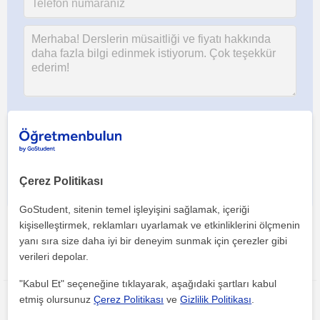
Her iki düğmeye tıklayarak,
şartlar ve koşullarımızı
ile
gizlilik
politikamızı
kabul etmiş olursunuz
Çerez Politikası
GoStudent, sitenin temel işleyişini sağlamak, içeriği
kişiselleştirmek, reklamları uyarlamak ve etkinliklerini ölçmenin
yanı sıra size daha iyi bir deneyim sunmak için çerezler gibi
verileri depolar.
Bu ilanı paylaş veya e-posta ile gönder
"Kabul Et" seçeneğine tıklayarak, aşağıdaki şartları kabul
etmiş olursunuz
Çerez Politikası
ve
Gizlilik Politikası
.