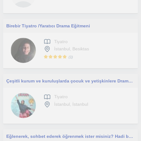
Birebir Tiyatro /Yaratıcı Drama Eğitmeni
Tiyatro
İstanbul, Besiktas
(
1
)
Çeşitli kurum ve kuruluşlarda çocuk ve yetişkinlere Drama- İngilizce Yaratrıcı Drama dersleri veriyorum.
Tiyatro
İstanbul, İstanbul
Eğlenerek, sohbet ederek öğrenmek ister misiniz? Hadi başlayalım!