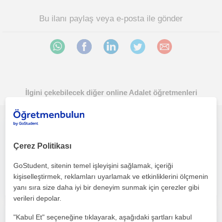
Bu ilanı paylaş veya e-posta ile gönder
İlgini çekebilecek diğer online Adalet öğretmenleri
Merhaba, temel hukuk bilgileri verebilir. Bu alanda öğretmenlik yapabilirim. Hukuk fakültesi mezunuyum. 3 senelik deneyimim bulunu
Çerez Politikası
Adalet
Çevrimiçi dersler
GoStudent, sitenin temel işleyişini sağlamak, içeriği
kişiselleştirmek, reklamları uyarlamak ve etkinliklerini ölçmenin
yanı sıra size daha iyi bir deneyim sunmak için çerezler gibi
verileri depolar.
Yenilikçi, öğrenmeye açık ve disiplinli ve çalışkan biri olarak tanımlarım.
"Kabul Et" seçeneğine tıklayarak, aşağıdaki şartları kabul