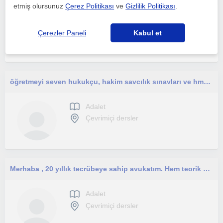
etmiş olursunuz
Çerez Politikası
ve
Gizlilik Politikası
.
Adalet
Çevrimiçi dersler
Çerezler Paneli
Kabul et
öğretmeyi seven hukukçu, hakim savcılık sınavları ve hmgs ye yardımcı
Adalet
Çevrimiçi dersler
Merhaba , 20 yıllık tecrübeye sahip avukatım. Hem teorik hem de pratik uygulamaları aktarabileceğime inanıyorum.
Adalet
Çevrimiçi dersler