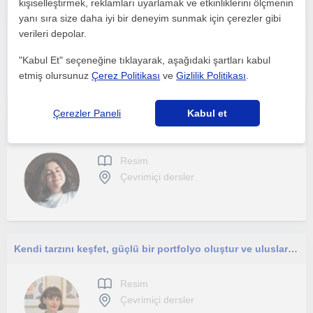
kişiselleştirmek, reklamları uyarlamak ve etkinliklerini ölçmenin
Her öğrencinin potansiyeline inanan ilham veren resim öğretmeni.
yanı sıra size daha iyi bir deneyim sunmak için çerezler gibi
verileri depolar.
Resim
Çevrimiçi dersler
"Kabul Et" seçeneğine tıklayarak, aşağıdaki şartları kabul
etmiş olursunuz
Çerez Politikası
ve
Gizlilik Politikası
.
Çerezler Paneli
Kabul et
Eğitim Fakültesi, lise veya üniversiteye geçiş yetenek sınavı (karakalem) hazırlık dersleri v
Resim
Çevrimiçi dersler
Kendi tarzını keşfet, güçlü bir portfolyo oluştur ve uluslararası sergilerde yer almaya hazırlan.
Resim
Çevrimiçi dersler