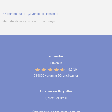
Öğretmen bul
Çevrimiçi
Resim
Merhaba dijital oyun tasarm mezunuyu...
Yorumlar
Güvenlik
9,5/10
789800
yorumlar
öğrenci sayısı
Hüküm ve Koşullar
Çerez Politikası
Çerez Ayarları