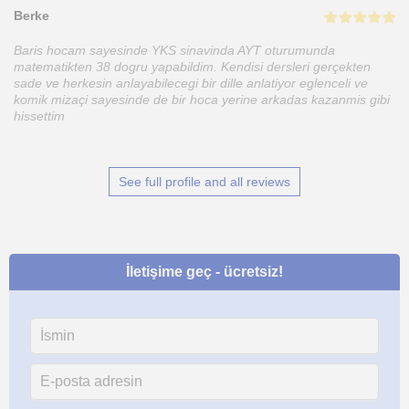
Berke
Baris hocam sayesinde YKS sinavinda AYT oturumunda
matematikten 38 dogru yapabildim. Kendisi dersleri gerçekten
sade ve herkesin anlayabilecegi bir dille anlatiyor eglenceli ve
komik mizaçi sayesinde de bir hoca yerine arkadas kazanmis gibi
hissettim
See full profile and all reviews
İletişime geç - ücretsiz!