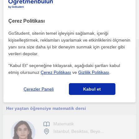
Çerez Politikası
Istanbul, Üsküdar, Besiktas, Beyoglu bölgesinde ilginizi
çekebilecek diğer Matematik öğretmenleri
GoStudent, sitenin temel işleyişini sağlamak, içeriği
kişiselleştirmek, reklamları uyarlamak ve etkinliklerini ölçmenin
yanı sıra size daha iyi bir deneyim sunmak için çerezler gibi
verileri depolar.
Matematiği severek öğrenmek isterseniz doğru adrestesiniz! Bir itü öğrencisi olarak matematiği sevdirmeyi hedefliyorum.
"Kabul Et" seçeneğine tıklayarak, aşağıdaki şartları kabul
Matematik
etmiş olursunuz
Çerez Politikası
ve
Gizlilik Politikası
.
İstanbul
Çerezler Paneli
Kabul et
Her yaştan öğrenciye matematik dersi
Matematik
İstanbul, Besiktas, Beyo...