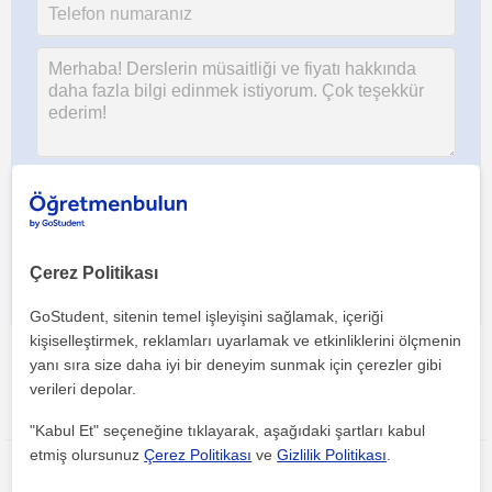
Her iki düğmeye tıklayarak,
şartlar ve koşullarımızı
ile
gizlilik
politikamızı
kabul etmiş olursunuz
Çerez Politikası
GoStudent, sitenin temel işleyişini sağlamak, içeriği
kişiselleştirmek, reklamları uyarlamak ve etkinliklerini ölçmenin
yanı sıra size daha iyi bir deneyim sunmak için çerezler gibi
verileri depolar.
Bu ilanı paylaş veya e-posta ile gönder
"Kabul Et" seçeneğine tıklayarak, aşağıdaki şartları kabul
etmiş olursunuz
Çerez Politikası
ve
Gizlilik Politikası
.