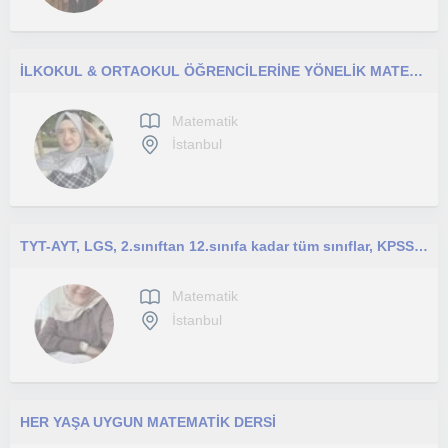
İLKOKUL & ORTAOKUL ÖĞRENCİLERİNE YÖNELİK MATEMATİK ÖZEL DERS
Matematik
İstanbul
TYT-AYT, LGS, 2.sınıftan 12.sınıfa kadar tüm sınıflar, KPSS, DGS her sınav grubu ve yaşa uygun Matematik/Geometri özel ders
Matematik
İstanbul
HER YAŞA UYGUN MATEMATİK DERSİ