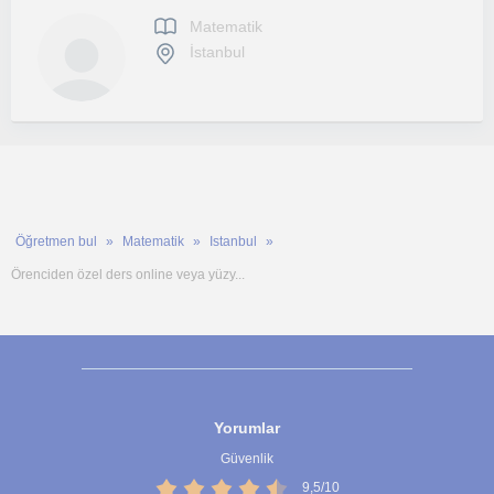
Matematik
İstanbul
Öğretmen bul
Matematik
Istanbul
Örenciden özel ders online veya yüzy...
Yorumlar
Güvenlik
9,5/10