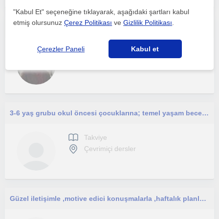
"Kabul Et" seçeneğine tıklayarak, aşağıdaki şartları kabul
etmiş olursunuz
Çerez Politikası
ve
Gizlilik Politikası
.
Okul Öncesi Nitelikli Zaman Geçirme ve İlkokula Hazırlık
Çerezler Paneli
Kabul et
Takviye
Çevrimiçi dersler
3-6 yaş grubu okul öncesi çocuklarına; temel yaşam becerileri, öz bakım becerileri, erken okuryazarlık
Takviye
Çevrimiçi dersler
Güzel iletişimle ,motive edici konuşmalarla ,haftalık planlamalarla koçluk yapabilirim.