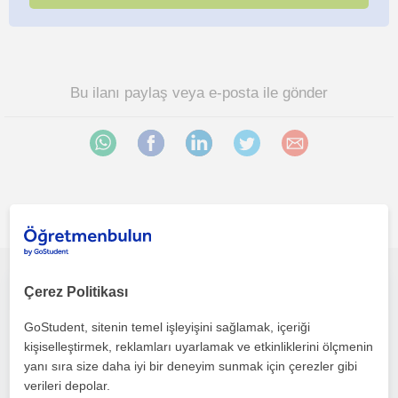
Bu ilanı paylaş veya e-posta ile gönder
İlgini çekebilecek diğer online Takviye öğretmenleri
Yeni bir şeyler öğrenmek ister misiniz? Size yardımcı olmak için buradayım! Tek tuşla öğretmenin yanında haydi çalışalım!
Çerez Politikası
GoStudent, sitenin temel işleyişini sağlamak, içeriği
Takviye
kişiselleştirmek, reklamları uyarlamak ve etkinliklerini ölçmenin
Çevrimiçi dersler
yanı sıra size daha iyi bir deneyim sunmak için çerezler gibi
verileri depolar.