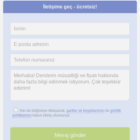
İletişime geç - ücretsiz!
Her iki düğmeye tıklayarak,
şartlar ve koşullarımızı
ile
gizlilik
politikamızı
kabul etmiş olursunuz