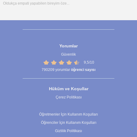
Oldukça empati yapabilen bireyim öze...
Yorumlar
Güvenlik
9,5/10
790209
yorumlar
öğrenci sayısı
Hüküm ve Koşullar
Çerez Politikası
Çerez Ayarları
Öğretmenler İçin Kullanım Koşulları
Öğrenciler İçin Kullanım Koşulları
Gizlilik Politikası