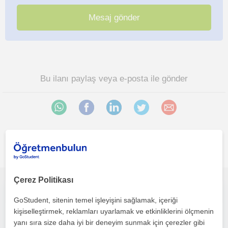
Bu ilanı paylaş veya e-posta ile gönder
İlgini çekebilecek diğer online Hukuk öğretmenleri
Çerez Politikası
Hukuk öğrencilerine online Aile, Miras, Kişiler, Medeni Usul ve İcra-İflas Hukuku dersleri veriyorum.
GoStudent, sitenin temel işleyişini sağlamak, içeriği
kişiselleştirmek, reklamları uyarlamak ve etkinliklerini ölçmenin
Hukuk
yanı sıra size daha iyi bir deneyim sunmak için çerezler gibi