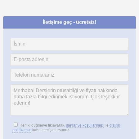
İletişime geç - ücretsiz!
Her iki düğmeye tıklayarak,
şartlar ve koşullarımızı
ile
gizlilik
politikamızı
kabul etmiş olursunuz