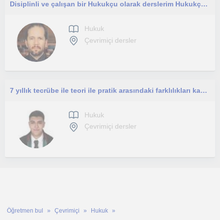
Disiplinli ve çalışan bir Hukukçu olarak derslerim Hukukçu olmak isteyenlere yöneliktir.
Hukuk
Çevrimiçi dersler
7 yıllık tecrübe ile teori ile pratik arasındaki farklılıkları kavrayarak karşılaşılabilecek zorluklara hazır olmak ister misin?
Hukuk
Çevrimiçi dersler
Öğretmen bul
Çevrimiçi
Hukuk