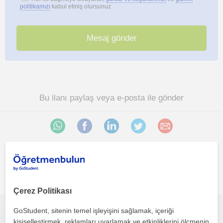
politikamızı
kabul etmiş olursunuz
Bu ilanı paylaş veya e-posta ile gönder
Istanbul bölgesinde ilginizi çekebilecek diğer Biyoloji
öğretmenleri
Çerez Politikası
GoStudent, sitenin temel işleyişini sağlamak, içeriği
İngilizce ve Biyoloji derslerinizde size yardımcı olmak isterim!
kişiselleştirmek, reklamları uyarlamak ve etkinliklerini ölçmenin