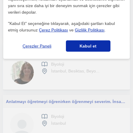
yanı sıra size daha iyi bir deneyim sunmak için çerezler gibi
Biyoloji
verileri depolar.
İstanbul
"Kabul Et" seçeneğine tıklayarak, aşağıdaki şartları kabul
etmiş olursunuz
Çerez Politikası
ve
Gizlilik Politikası
.
Çerezler Paneli
Kabul et
28 yıllık Biyoloji Öğretmeniyim. YKS birebir ağırlıklı çalışmalarım var.
Biyoloji
İstanbul, Besiktas, Beyo...
Anlatmayı öğretmeyi öğrenirken öğrenmeyi severim. İnsanlarla iletişimim iyidir.
Biyoloji
İstanbul