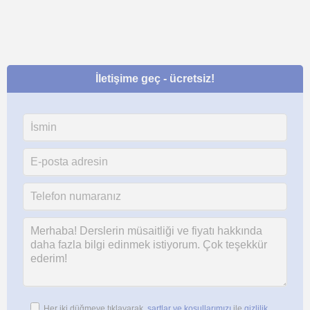
İletişime geç - ücretsiz!
Her iki düğmeye tıklayarak,
şartlar ve koşullarımızı
ile
gizlilik