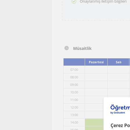
Onaylanmış iletişim bilgileri
Müsaitlik
Pazartesi
Salı
07:00
08:00
09:00
10:00
11:00
12:00
13:00
14:00
Çerez Po
15:00