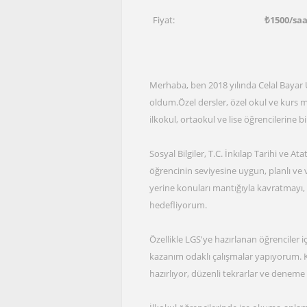
Fiyat:
₺
1500
/sa
Merhaba, ben 2018 yılında Celal Bayar
oldum.Özel dersler, özel okul ve kurs 
ilkokul, ortaokul ve lise öğrencilerine 
Sosyal Bilgiler, T.C. İnkılap Tarihi ve At
öğrencinin seviyesine uygun, planlı ve 
yerine konuları mantığıyla kavratmayı,
hedefliyorum.
Özellikle LGS'ye hazırlanan öğrenciler iç
kazanım odaklı çalışmalar yapıyorum. Ko
hazırlıyor, düzenli tekrarlar ve deneme