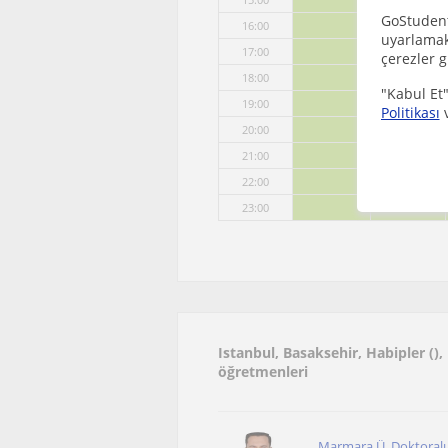
GoStudent,
16:00
uyarlamak 
17:00
çerezler g
18:00
"Kabul Et"
19:00
Politikası
20:00
21:00
22:00
23:00
Istanbul, Basaksehir, Habipler (), 
öğretmenleri
Marmara Ü. Doktoralı