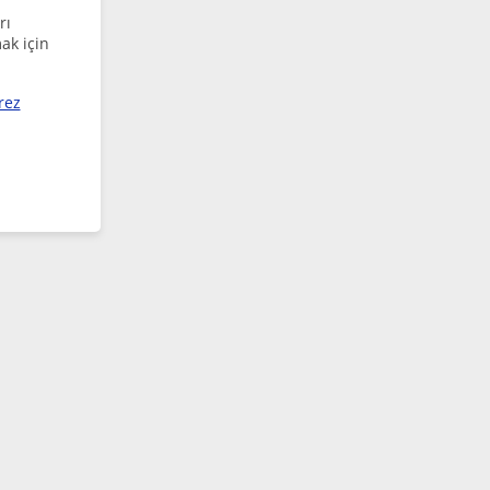
rı
ak için
rez