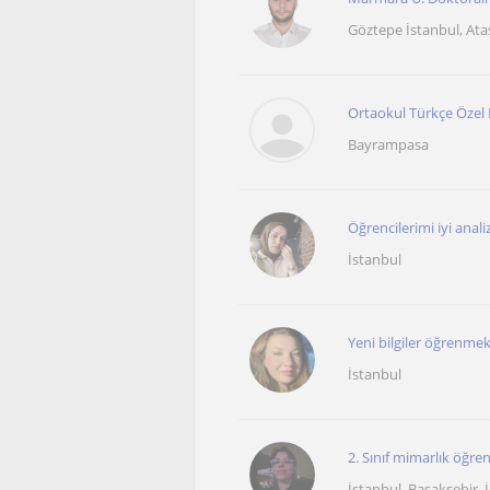
Göztepe İstanbul, Atas
Ortaokul Türkçe Özel 
Bayrampasa
Öğrencilerimi iyi anal
İstanbul
Yeni bilgiler öğrenmek
İstanbul
2. Sınıf mimarlık öğr
İstanbul, Basaksehir, İk