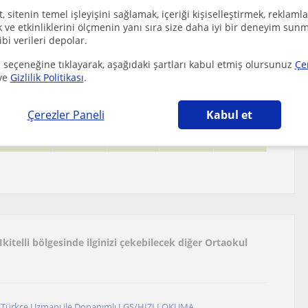
 sitenin temel işleyişini sağlamak, içeriği kişiselleştirmek, reklamla
ve etkinliklerini ölçmenin yanı sıra size daha iyi bir deneyim sunm
ibi verileri depolar.
 seçeneğine tıklayarak, aşağıdaki şartları kabul etmiş olursunuz
Çe
ve
Gizlilik Politikası
.
Çerezler Paneli
Kabul et
Ikitelli bölgesinde ilginizi çekebilecek diğer Ortaokul
 Türkçe Uzmanı ile Donanımlı LGS/HIZLI OKUMA