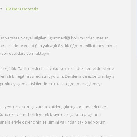
at
İlk Ders Ücretsiz
 Üniversitesi Sosyal Bilgiler Öğretmenliği bölümünden mezun
merkezlerinde edindiğim yaklaşık 8 yıllık öğretmenlik deneyimimle
birebir özel ders vermekteyim.
atürkçülük, Tarih dersleri ile ilkokul seviyesindeki temel derslerde
verimli bir eğitim süreci sunuyorum. Derslerimde ezberci anlayış
 günlük yaşamla ilişkilendirerek kalıcı öğrenme sağlamayı
in yeni nesil soru çözüm teknikleri, çıkmış soru analizleri ve
nu eksiklerini belirleyerek kişiye özel çalışma programı
 analizleriyle öğrencinin gelişimini yakından takip ediyorum.