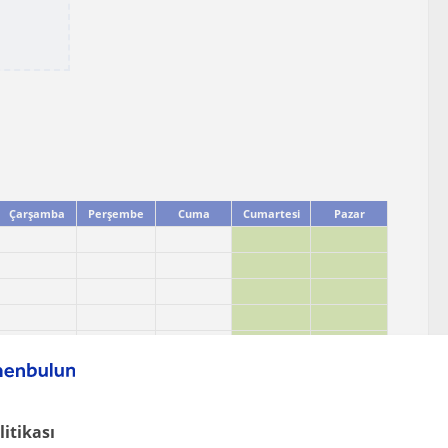
Çarşamba
Perşembe
Cuma
Cumartesi
Pazar
litikası