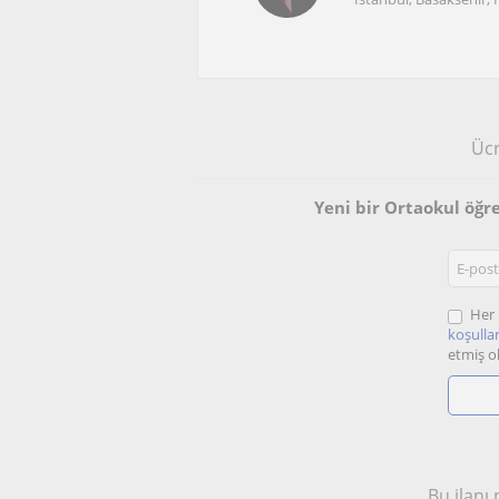
Ücr
Yeni bir Ortaokul öğr
Her 
koşullar
etmiş o
Bu ilanı