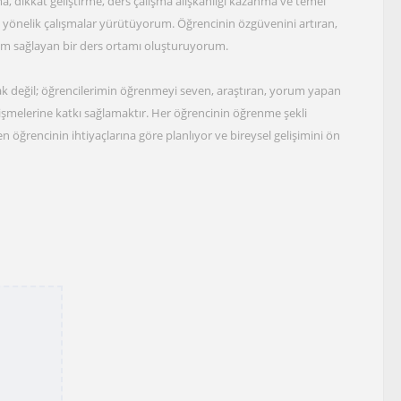
, dikkat geliştirme, ders çalışma alışkanlığı kazanma ve temel
 yönelik çalışmalar yürütüyorum. Öğrencinin özgüvenini artıran,
lım sağlayan bir ders ortamı oluşturuyorum.
k değil; öğrencilerimin öğrenmeyi seven, araştıran, yorum yapan
işmelerine katkı sağlamaktır. Her öğrencinin öğrenme şekli
n öğrencinin ihtiyaçlarına göre planlıyor ve bireysel gelişimini ön