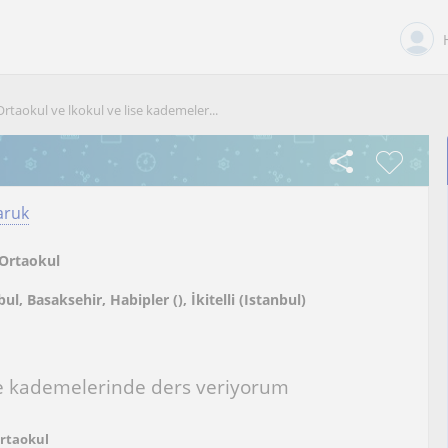
Ortaokul ve lkokul ve lise kademeler...
aruk
Ortaokul
bul, Basaksehir, Habipler (), İkitelli (Istanbul)
ise kademelerinde ders veriyorum
Ortaokul