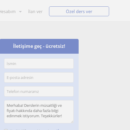
Özel ders ver
Hesabım
İlan ver
İletişime geç - ücretsiz!