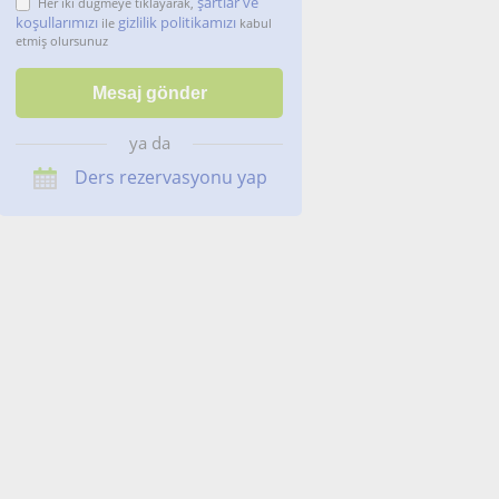
şartlar ve
Her iki düğmeye tıklayarak,
koşullarımızı
gizlilik politikamızı
ile
kabul
etmiş olursunuz
ya da
Ders rezervasyonu yap