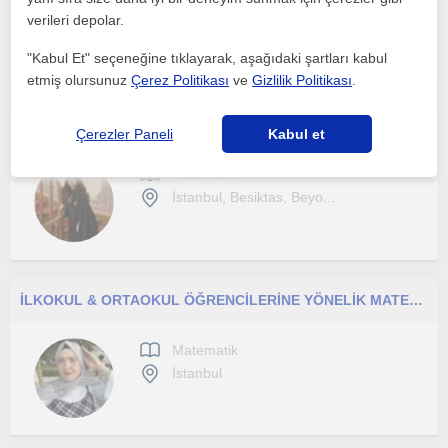
verileri depolar.
İstanbul
"Kabul Et" seçeneğine tıklayarak, aşağıdaki şartları kabul
etmiş olursunuz
Çerez Politikası
ve
Gizlilik Politikası
.
Her seviye öğrenciye uygun Fransızca Matematik mezunundan özel ders
Çerezler Paneli
Kabul et
Matematik
İstanbul, Besiktas, Beyo...
İLKOKUL & ORTAOKUL ÖĞRENCİLERİNE YÖNELİK MATEMATİK ÖZEL DERS
Matematik
İstanbul