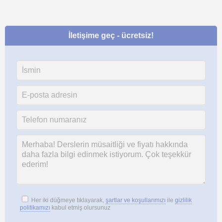
İletişime geç - ücretsiz!
Her iki düğmeye tıklayarak,
şartlar ve koşullarımızı
ile
gizlilik
politikamızı
kabul etmiş olursunuz