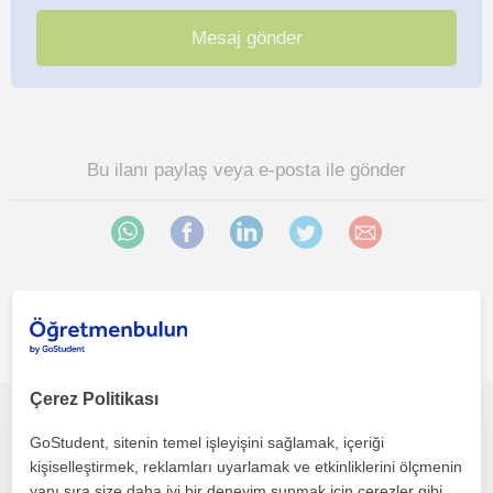
Bu ilanı paylaş veya e-posta ile gönder
Istanbul bölgesinde ilginizi çekebilecek diğer Matematik
öğretmenleri
Çerez Politikası
Uygun fiyatlı matematik özel ders veriyorum
GoStudent, sitenin temel işleyişini sağlamak, içeriği
kişiselleştirmek, reklamları uyarlamak ve etkinliklerini ölçmenin
yanı sıra size daha iyi bir deneyim sunmak için çerezler gibi
Matematik