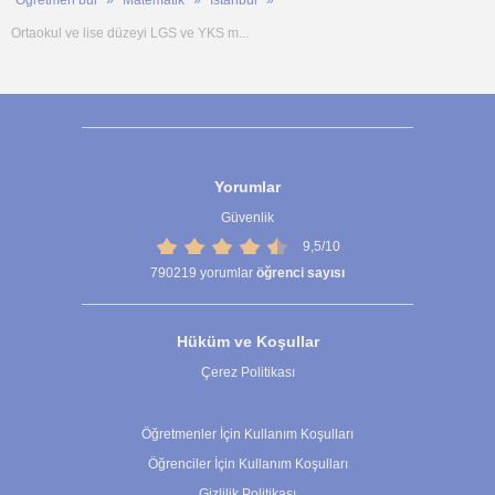
Ortaokul ve lise düzeyi LGS ve YKS m...
Yorumlar
Güvenlik
9,5/10
790219
yorumlar
öğrenci sayısı
Hüküm ve Koşullar
Çerez Politikası
Çerez Ayarları
Öğretmenler İçin Kullanım Koşulları
Öğrenciler İçin Kullanım Koşulları
Gizlilik Politikası