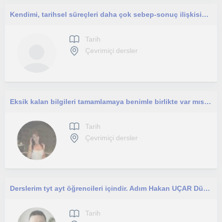
Kendimi, tarihsel süreçleri daha çok sebep-sonuç ilişkisine bağlayarak analiz eden tarih öğrencisi olarak tanımlarım lise,ortaokul
Tarih
Çevrimiçi dersler
Eksik kalan bilgileri tamamlamaya benimle birlikte var mısın?
Tarih
Çevrimiçi dersler
Derslerim tyt ayt öğrencileri içindir. Adım Hakan UÇAR Düzce üniversitesi Tarih bölümünden 3.35 ortalamayla bitirdim
Tarih