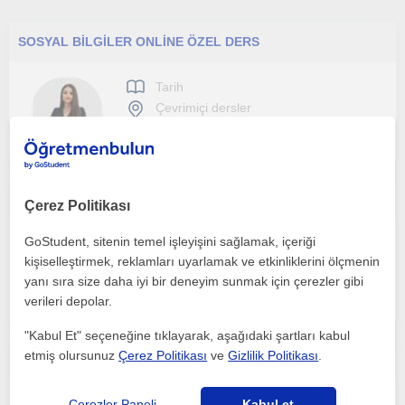
SOSYAL BİLGİLER ONLİNE ÖZEL DERS
Tarih
Çevrimiçi dersler
Özverili, disiplinli ve sabırlı bir insanım. Ortaokul,lise,mezun öğrencilere hitap ediyorum
Çerez Politikası
GoStudent, sitenin temel işleyişini sağlamak, içeriği
Tarih
kişiselleştirmek, reklamları uyarlamak ve etkinliklerini ölçmenin
Çevrimiçi dersler
yanı sıra size daha iyi bir deneyim sunmak için çerezler gibi
verileri depolar.
"Kabul Et" seçeneğine tıklayarak, aşağıdaki şartları kabul
etmiş olursunuz
Çerez Politikası
ve
Gizlilik Politikası
.
Merhabalar, ​Ankara Üniversitesi Tarih Bölümü mezunuyum ve şu an yine Ankara Üniversitesi Türk İnkılap Tarihi Enstitüsü’nde yüksek
Çerezler Paneli
Kabul et
Tarih