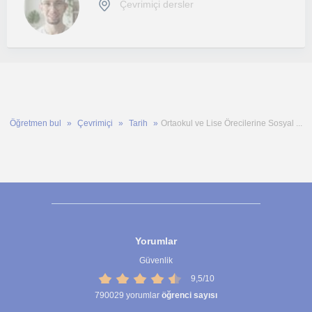
Çevrimiçi dersler
Öğretmen bul
Çevrimiçi
Tarih
Ortaokul ve Lise Örecilerine Sosyal ...
Yorumlar
Güvenlik
9,5/10
790029
yorumlar
öğrenci sayısı