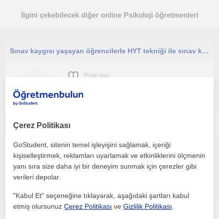
İlgini çekebilecek diğer online Psikoloji öğretmenleri
Sınav kaygısı yaşayan öğrencilerle HYT tekniği ile sınav kaygısını azaltarak, süreci daha devam edilebilir oranda destekliyorum
Psikoloji
Çevrimiçi dersler
Çerez Politikası
Psikolojik Danışman olarak çocuklar, ergenler ve yetişkinlerle bireysel danışmanlık süreci yürütüyorum
GoStudent, sitenin temel işleyişini sağlamak, içeriği
kişiselleştirmek, reklamları uyarlamak ve etkinliklerini ölçmenin
Psikoloji
yanı sıra size daha iyi bir deneyim sunmak için çerezler gibi
Çevrimiçi dersler
verileri depolar.
"Kabul Et" seçeneğine tıklayarak, aşağıdaki şartları kabul
etmiş olursunuz
Çerez Politikası
ve
Gizlilik Politikası
.