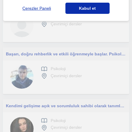
Genellikle gençlere ve ergenlere yönelik bir sistem kurmak isterim.
Çerezler Paneli
Kabul et
Psikoloji
Çevrimiçi dersler
Başarı, doğru rehberlik ve etkili öğrenmeyle başlar. Psikolojiyi sade, anlaşılır ve keyifli hale getiriyorum.
Psikoloji
Çevrimiçi dersler
Kendimi gelişime açık ve sorumluluk sahibi olarak tanımlarım. Derslerim psikoloji veya ilgili alanların öğrencilerine yöneliktir.
Psikoloji
Çevrimiçi dersler