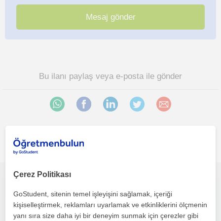
Bu ilanı paylaş veya e-posta ile gönder
İlgini çekebilecek diğer online Biyoloji öğretmenleri
Çerez Politikası
Uzman Biyologdan YKS Biyoloji Online Ders
GoStudent, sitenin temel işleyişini sağlamak, içeriği
kişiselleştirmek, reklamları uyarlamak ve etkinliklerini ölçmenin
Biyoloji
yanı sıra size daha iyi bir deneyim sunmak için çerezler gibi