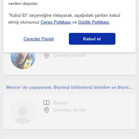
Çevrimiçi dersler
verileri depolar.
"Kabul Et" seçeneğine tıklayarak, aşağıdaki şartları kabul
etmiş olursunuz
Çerez Politikası
ve
Gizlilik Politikası
.
Lisenin bütün sınıf seviyelerinden öğrencilere ihtiyaca göre yazılı sınavlar için ya da YKS sınavı için ders anlatmaya uygunum.
Çerezler Paneli
Kabul et
Biyoloji
Çevrimiçi dersler
Mersin' de yaşıyorum. Biyoloji bölümünü bitirdim ve Biyolojiyi başta YKS öğrencileri olmak üzere herkese öğretmeyi isterim.
Biyoloji
Çevrimiçi dersler