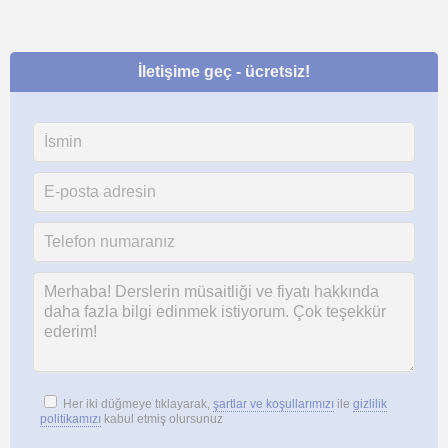
İletişime geç - ücretsiz!
Her iki düğmeye tıklayarak,
şartlar ve koşullarımızı
ile
gizlilik
politikamızı
kabul etmiş olursunuz