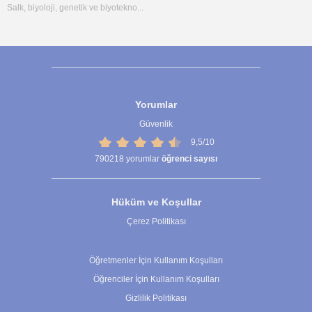
Salk, biyoloji, genetik ve biyotekno...
Yorumlar
Güvenlik
9,5/10
790218
yorumlar
öğrenci sayısı
Hüküm ve Koşullar
Çerez Politikası
Çerez Ayarları
Öğretmenler İçin Kullanım Koşulları
Öğrenciler İçin Kullanım Koşulları
Gizlilik Politikası