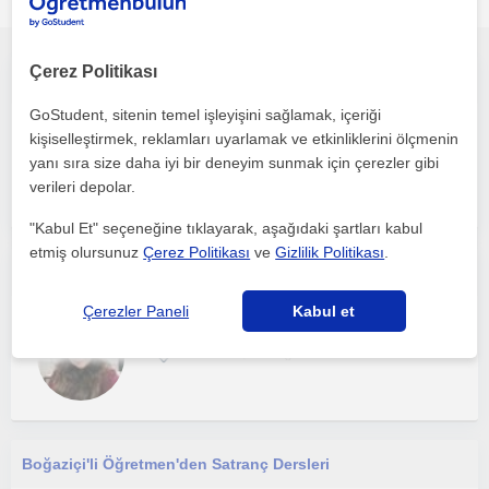
öğretmenleri
Çerez Politikası
İnşaat Mühendisinden Özel Satranç Dersi Bire Bir
GoStudent, sitenin temel işleyişini sağlamak, içeriği
Satranç
kişiselleştirmek, reklamları uyarlamak ve etkinliklerini ölçmenin
İstanbul
yanı sıra size daha iyi bir deneyim sunmak için çerezler gibi
verileri depolar.
"Kabul Et" seçeneğine tıklayarak, aşağıdaki şartları kabul
etmiş olursunuz
Çerez Politikası
ve
Gizlilik Politikası
.
Türkiye Satranç Şampiyonuyum. İstanbul Üniversitesi, İktisat mezunuyum
Çerezler Paneli
Kabul et
Satranç
İstanbul, Sisli ()
Boğaziçi'li Öğretmen'den Satranç Dersleri