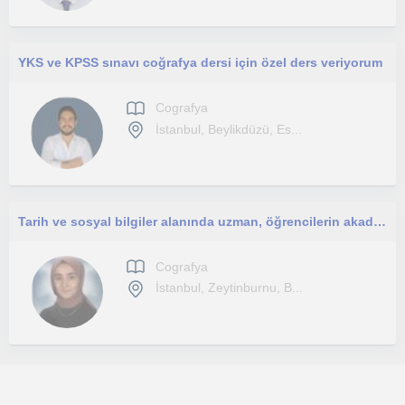
YKS ve KPSS sınavı coğrafya dersi için özel ders veriyorum
Cografya
İstanbul, Beylikdüzü, Es...
Tarih ve sosyal bilgiler alanında uzman, öğrencilerin akademik başarısını ve merakını destekleyen dinamik bir eğitmenim
Cografya
İstanbul, Zeytinburnu, B...