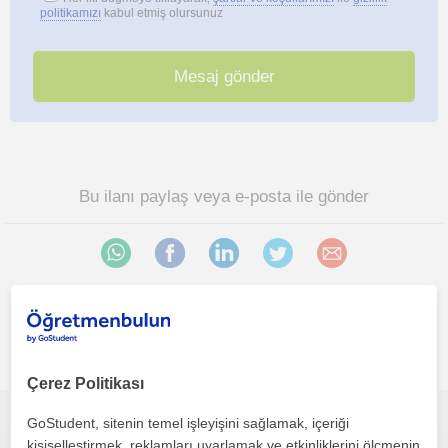
politikamızı
kabul etmiş olursunuz
Bu ilanı paylaş veya e-posta ile gönder
Istanbul bölgesinde ilginizi çekebilecek diğer Cografya
öğretmenleri
Çerez Politikası
GoStudent, sitenin temel işleyişini sağlamak, içeriği
Ortaokul Sosyal Bilgiler, T.C. İnkılap Tarihi ve Atatürkçülük ile LGS hazırlık öğrencilerine yönelik dersler veriyorum
kişiselleştirmek, reklamları uyarlamak ve etkinliklerini ölçmenin