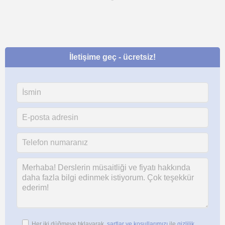
İletişime geç - ücretsiz!
Her iki düğmeye tıklayarak,
şartlar ve koşullarımızı
ile
gizlilik