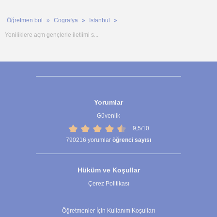
Öğretmen bul
Cografya
Istanbul
Yeniliklere açm gençlerle iletiimi s...
Yorumlar
Güvenlik
9,5/10
790216
yorumlar
öğrenci sayısı
Hüküm ve Koşullar
Çerez Politikası
Çerez Ayarları
Öğretmenler İçin Kullanım Koşulları