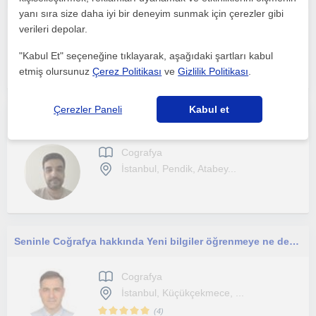
yanı sıra size daha iyi bir deneyim sunmak için çerezler gibi
Cografya
verileri depolar.
İstanbul, Alibeyköy, Asi...
"Kabul Et" seçeneğine tıklayarak, aşağıdaki şartları kabul
etmiş olursunuz
Çerez Politikası
ve
Gizlilik Politikası
.
Çerezler Paneli
Kabul et
11 yıllık deneyime sahibim. Ortaokul ve lise kademelerinde sosyal bilimler dersleri veriyorum.
Cografya
İstanbul, Pendik, Atabey...
Seninle Coğrafya hakkında Yeni bilgiler öğrenmeye ne dersin.
Cografya
İstanbul, Küçükçekmece, ...
(
4
)