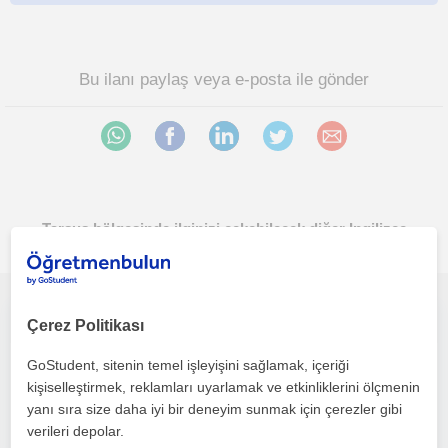
Bu ilanı paylaş veya e-posta ile gönder
Tarsus bölgesinde ilginizi çekebilecek diğer Ingilizce
öğretmenleri
ilkokul, ortaokul ve lise öğrencileri için başlangıç seviyesi ve orta seviye İngilizce dersleri verilir. İlk ders ücretsizdir
Çerez Politikası
GoStudent, sitenin temel işleyişini sağlamak, içeriği
Ingilizce
kişiselleştirmek, reklamları uyarlamak ve etkinliklerini ölçmenin
Tarsus
yanı sıra size daha iyi bir deneyim sunmak için çerezler gibi
verileri depolar.