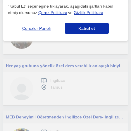
"Kabul Et" seçeneğine tıklayarak, aşağıdaki şartları kabul
etmiş olursunuz
Çerez Politikası
ve
Gizlilik Politikası
.
her seviyeye ve yaşa uygun İngilizce öğretimi
Çerezler Paneli
Kabul et
Ingilizce
Tarsus
Her yaş grubuna yönelik özel ders verebilir anlayışlı biriyimdir öğrencinin gelişimini bekler ve izlerim onu ileriye taşırım
Ingilizce
Tarsus
MEB Deneyimli Öğretmenden İngilizce Özel Ders- İngilizceyi Sevdiren Öğretmen!