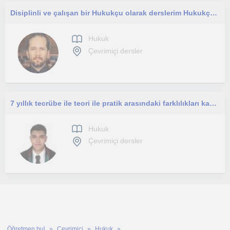
Disiplinli ve çalışan bir Hukukçu olarak derslerim Hukukçu olmak isteyenlere yöneliktir.
Hukuk
Çevrimiçi dersler
7 yıllık tecrübe ile teori ile pratik arasındaki farklılıkları kavrayarak karşılaşılabilecek zorluklara hazır olmak ister misin?
Hukuk
Çevrimiçi dersler
Öğretmen bul
Çevrimiçi
Hukuk