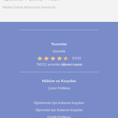
Medeni hukuk dersini taze örenmi bir...
Yorumlar
Güvenlik
9,5/10
790211
yorumlar
öğrenci sayısı
Hüküm ve Koşullar
Çerez Politikası
Çerez Ayarları
Öğretmenler İçin Kullanım Koşulları
Öğrenciler İçin Kullanım Koşulları
Gizlilik Politikası