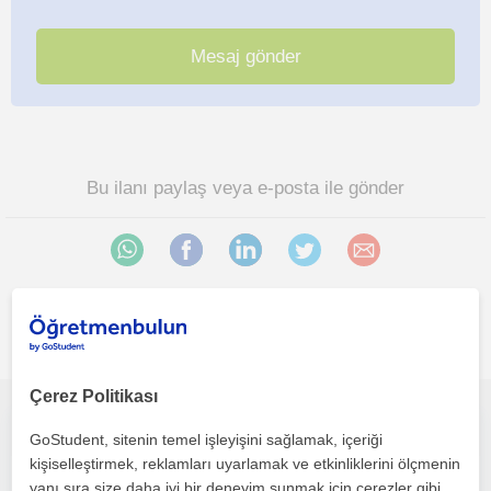
Bu ilanı paylaş veya e-posta ile gönder
İlgini çekebilecek diğer online Hukuk öğretmenleri
Çerez Politikası
Hukuk öğrencilerine online Aile, Miras, Kişiler, Medeni Usul ve İcra-İflas Hukuku dersleri veriyorum.
GoStudent, sitenin temel işleyişini sağlamak, içeriği
kişiselleştirmek, reklamları uyarlamak ve etkinliklerini ölçmenin
Hukuk
yanı sıra size daha iyi bir deneyim sunmak için çerezler gibi