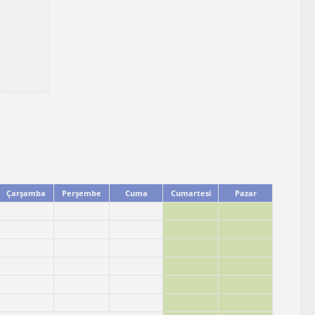
Çarşamba
Perşembe
Cuma
Cumartesi
Pazar