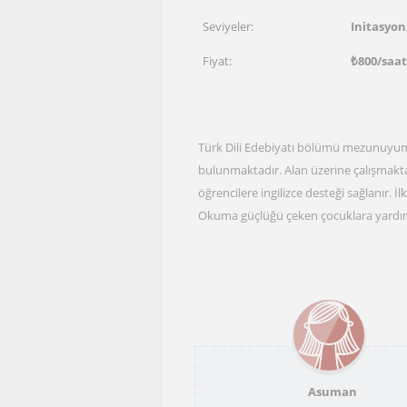
Seviyeler:
Initasyon
Fiyat:
₺
800
/saat
Türk Dili Edebiyatı bölümü mezunuyum
bulunmaktadır. Alan üzerine çalışmakta
öğrencilere ingilizce desteği sağlanır. 
Okuma güçlüğü çeken çocuklara yardı
Asuman