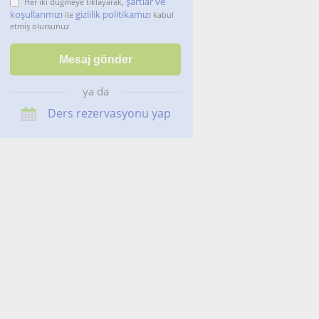
şartlar ve
Her iki düğmeye tıklayarak,
koşullarımızı
gizlilik politikamızı
ile
kabul
etmiş olursunuz
ya da
Ders rezervasyonu yap