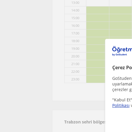
13:00
14:00
15:00
16:00
17:00
18:00
19:00
20:00
21:00
Çerez Po
22:00
GoStudent,
23:00
uyarlamak 
çerezler g
"Kabul Et"
Politikası
Trabzon sehri bölgesinde ilginizi