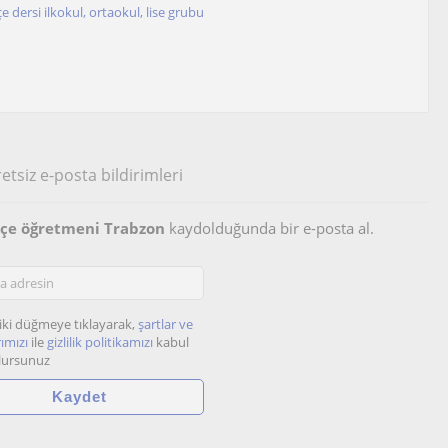
dersi ilkokul, ortaokul, lise grubu
etsiz e-posta bildirimleri
rkçe öğretmeni Trabzon
kaydolduğunda bir e-posta al.
iki düğmeye tıklayarak,
şartlar ve
ımızı
ile
gizlilik politikamızı
kabul
lursunuz