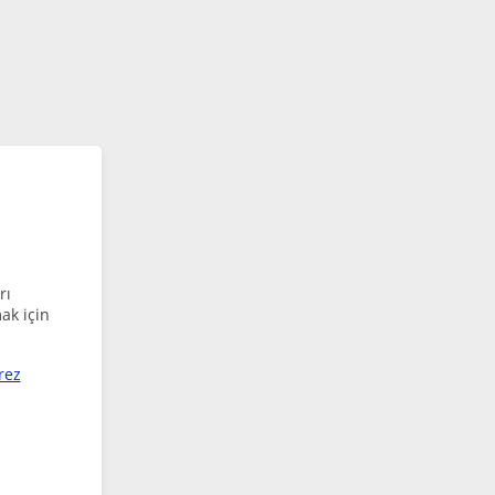
rı
ak için
rez