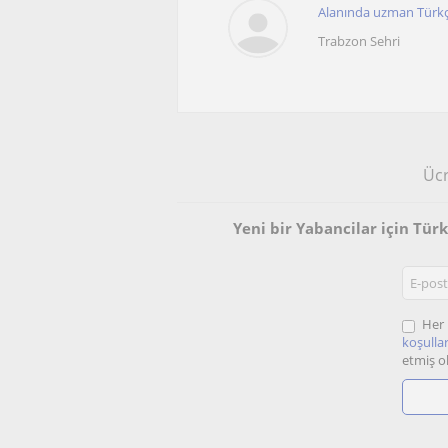
Alanında uzman Türkçe 
Trabzon Sehri
Ücr
Yeni bir Yabancilar için Tü
Her 
koşullar
etmiş o