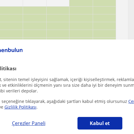
litikası
 sitenin temel işleyişini sağlamak, içeriği kişiselleştirmek, reklamla
ve etkinliklerini ölçmenin yanı sıra size daha iyi bir deneyim sunm
ibi verileri depolar.
 seçeneğine tıklayarak, aşağıdaki şartları kabul etmiş olursunuz
Çe
ve
Gizlilik Politikası
.
Çerezler Paneli
Kabul et
 çekebilecek diğer Yabancilar için Türkçe öğretmenleri