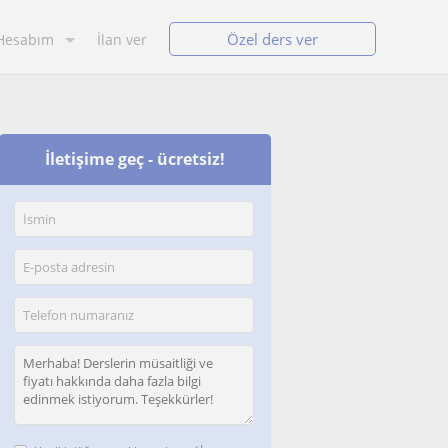
Özel ders ver
Hesabım
İlan ver
İletişime geç - ücretsiz!