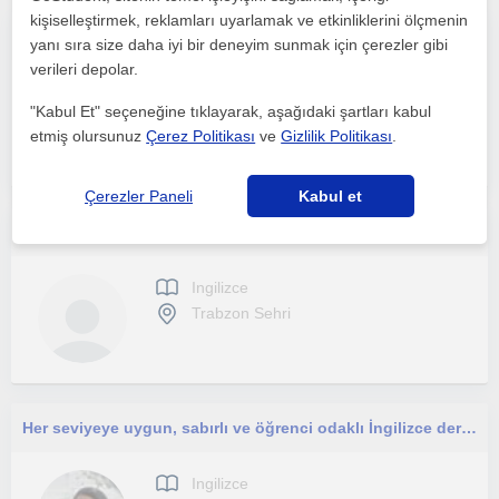
kişiselleştirmek, reklamları uyarlamak ve etkinliklerini ölçmenin
Ben çok dilli bir eğitimciyim ve İngilizce, Türkçe, Arapça veUrduca dillerinde iletişim kurabiliyorum.
yanı sıra size daha iyi bir deneyim sunmak için çerezler gibi
verileri depolar.
Ingilizce
"Kabul Et" seçeneğine tıklayarak, aşağıdaki şartları kabul
Trabzon Sehri
etmiş olursunuz
Çerez Politikası
ve
Gizlilik Politikası
.
Çerezler Paneli
Kabul et
Okul öncesi, ilkokul, ortaokul öğrencilerine online interaktif İngilizce dersleri veriyorum.
Ingilizce
Trabzon Sehri
Her seviyeye uygun, sabırlı ve öğrenci odaklı İngilizce dersleri sunuyor, öğrenme sürecini verimli, keyifli ve kalıcı hale getiriy
Ingilizce