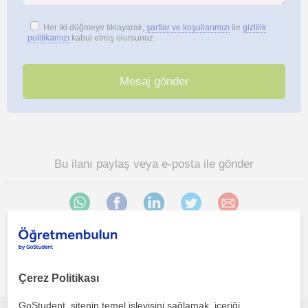
Her iki düğmeye tıklayarak,
şartlar ve koşullarımızı
ile
gizlilik
politikamızı
kabul etmiş olursunuz
Bu ilanı paylaş veya e-posta ile gönder
Trabzon sehri bölgesinde ilginizi çekebilecek diğer Ingilizce
Çerez Politikası
öğretmenleri
GoStudent, sitenin temel işleyişini sağlamak, içeriği