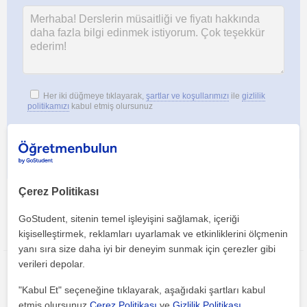
Her iki düğmeye tıklayarak,
şartlar ve koşullarımızı
ile
gizlilik
politikamızı
kabul etmiş olursunuz
Çerez Politikası
GoStudent, sitenin temel işleyişini sağlamak, içeriği
Bu ilanı paylaş veya e-posta ile gönder
kişiselleştirmek, reklamları uyarlamak ve etkinliklerini ölçmenin
yanı sıra size daha iyi bir deneyim sunmak için çerezler gibi
verileri depolar.
"Kabul Et" seçeneğine tıklayarak, aşağıdaki şartları kabul
etmiş olursunuz
Çerez Politikası
ve
Gizlilik Politikası
.