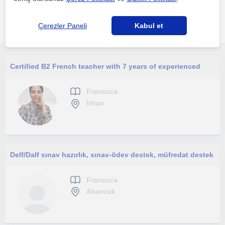
Trabzon bölgesinde ilginizi çekebilecek diğer Fransizca
Çerezler Paneli
Kabul et
öğretmenleri
Certified B2 French teacher with 7 years of experienced
Fransizca
İshan
Delf/Dalf sınav hazırlık, sınav-ödev destek, müfredat destek
Fransizca
Alsancak