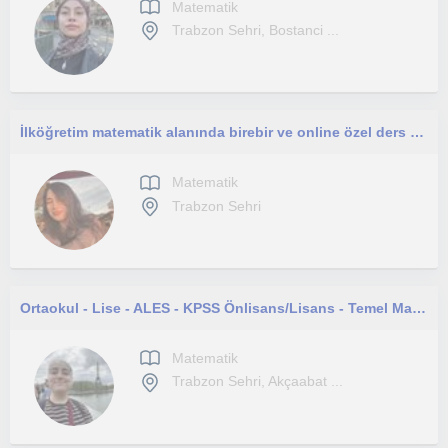
Matematik
Trabzon Sehri, Bostanci ...
İlköğretim matematik alanında birebir ve online özel ders veriyorum. İlköğretim seviyesindeki öğrencilere yardımcı oluyorum.
Matematik
Trabzon Sehri
Ortaokul - Lise - ALES - KPSS Önlisans/Lisans - Temel Matematik - Online ve Yüz Yüze Özel Ders
Matematik
Trabzon Sehri, Akçaabat ...