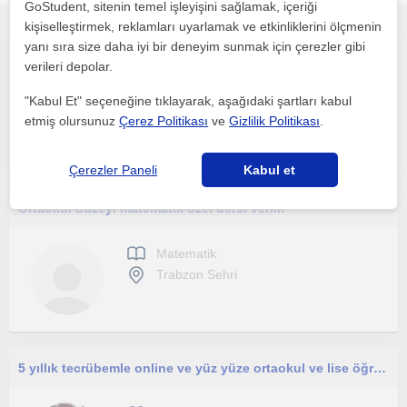
GoStudent, sitenin temel işleyişini sağlamak, içeriği
kişiselleştirmek, reklamları uyarlamak ve etkinliklerini ölçmenin
yanı sıra size daha iyi bir deneyim sunmak için çerezler gibi
Merhaba, ben Karadeniz Teknik Üniversitesi Matematik Bölümü mezunuyum. Matematiği anlaşılır ve keyifli hale getirmeyi hedefliyorum
verileri depolar.
Matematik
"Kabul Et" seçeneğine tıklayarak, aşağıdaki şartları kabul
Trabzon Sehri
etmiş olursunuz
Çerez Politikası
ve
Gizlilik Politikası
.
Çerezler Paneli
Kabul et
Ortaokul düzeyi matematik özel dersi verilir
Matematik
Trabzon Sehri
5 yıllık tecrübemle online ve yüz yüze ortaokul ve lise öğrencilerine özel dersler veriyorum