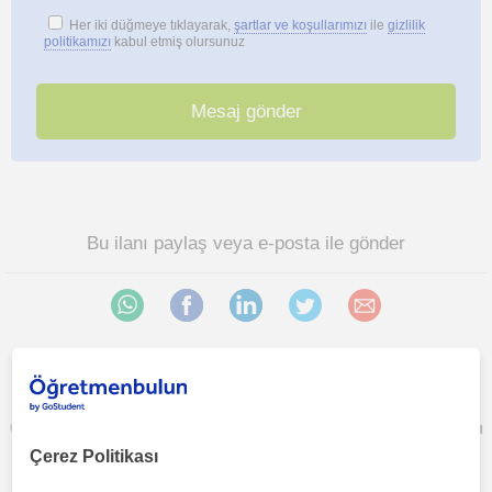
Her iki düğmeye tıklayarak,
şartlar ve koşullarımızı
ile
gizlilik
politikamızı
kabul etmiş olursunuz
Bu ilanı paylaş veya e-posta ile gönder
Trabzon sehri, Bektas (Trabzon), Bengisu (Trabzon), Besirli,
Çamoba (Trabzon), Çukurçayir (Trabzon), Degirmen, Soguksu
(Trabzon), Toklu (Trabzon) bölgesinde ilginizi çekebilecek
Çerez Politikası
diğer Matematik öğretmenleri