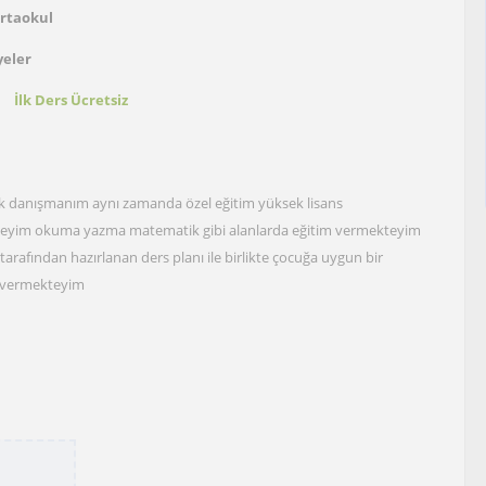
Ortaokul
yeler
t
İlk Ders Ücretsiz
jik danışmanım aynı zamanda özel eğitim yüksek lisans
eyim okuma yazma matematik gibi alanlarda eğitim vermekteyim
arafından hazırlanan ders planı ile birlikte çocuğa uygun bir
r vermekteyim