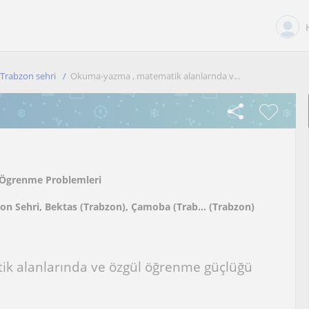
Trabzon sehri
Okuma-yazma , matematik alanlarnda v...
Ögrenme Problemleri
on Sehri, Bektas (Trabzon), Çamoba (Trab... (Trabzon)
k alanlarında ve özgül öğrenme güçlüğü