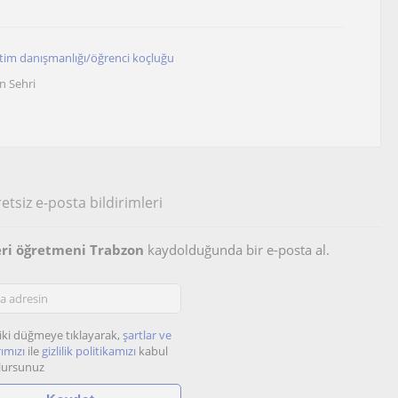
tim danışmanlığı/öğrenci koçluğu
n Sehri
etsiz e-posta bildirimleri
ri öğretmeni Trabzon
kaydolduğunda bir e-posta al.
iki düğmeye tıklayarak,
şartlar ve
ımızı
ile
gizlilik politikamızı
kabul
lursunuz