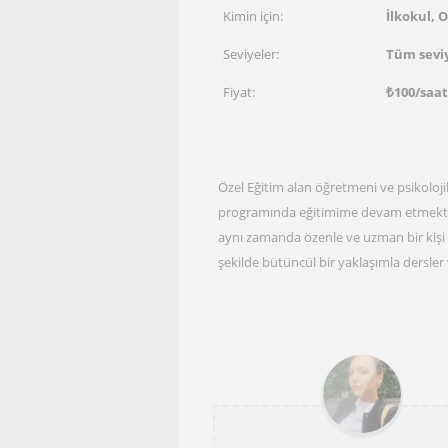
Kimin için:
İlkokul, 
Seviyeler:
Tüm sevi
Fiyat:
₺
100
/saa
Özel Eğitim alan öğretmeni ve psikolo
programında eğitimime devam etmekt
aynı zamanda özenle ve uzman bir kişi t
şekilde bütüncül bir yaklaşımla dersle