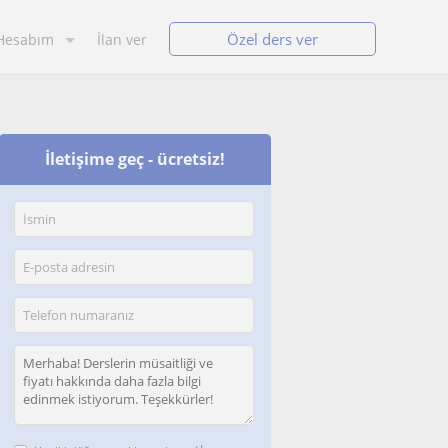
Özel ders ver
Hesabım
İlan ver
İletişime geç - ücretsiz!