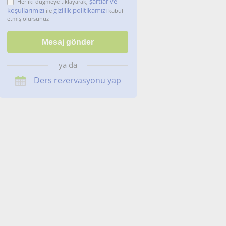
şartlar ve
Her iki düğmeye tıklayarak,
koşullarımızı
gizlilik politikamızı
ile
kabul
etmiş olursunuz
ya da
Ders rezervasyonu yap