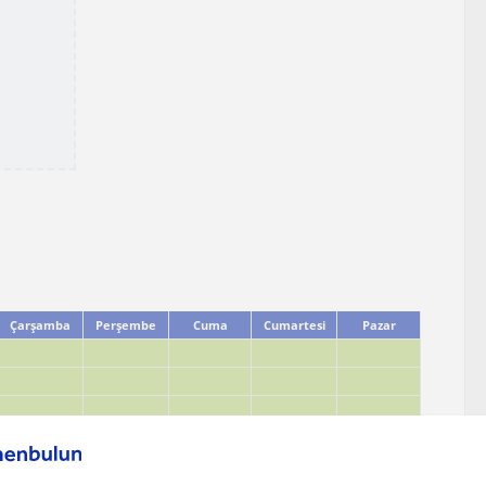
Çarşamba
Perşembe
Cuma
Cumartesi
Pazar