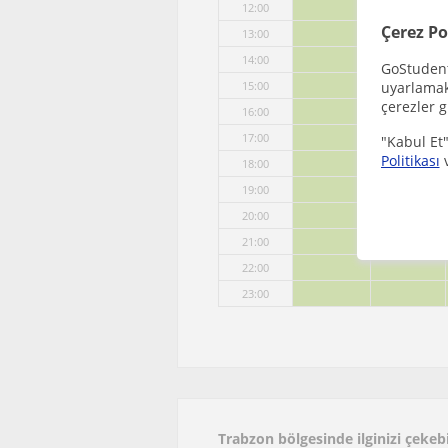
12:00
Çerez Po
13:00
14:00
GoStudent,
uyarlamak 
15:00
çerezler g
16:00
17:00
"Kabul Et"
Politikası
18:00
19:00
20:00
21:00
22:00
23:00
Trabzon bölgesinde ilginizi çeke