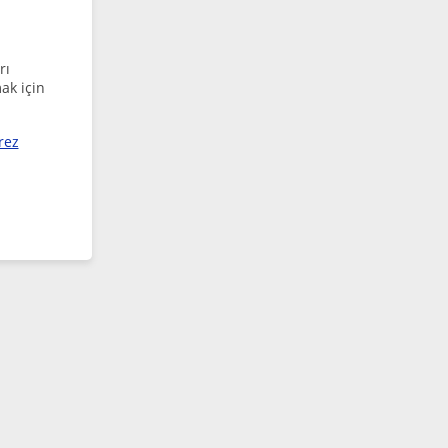
rı
ak için
rez