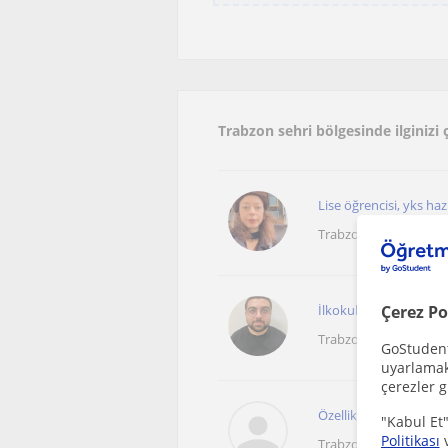
Trabzon sehri bölgesinde ilginizi
Lise öğrencisi, yks ha
Trabzon Sehri, Soguksu
Çerez Po
İlkokul,ortaokul ve lis
Trabzon Sehri
GoStudent,
uyarlamak 
çerezler g
Özellikle tyt-ayt sınav
"Kabul Et"
Politikası
Trabzon Sehri