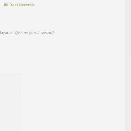
t
İlk Ders Ücretsiz
layarak öğrenmeye var mısınız?