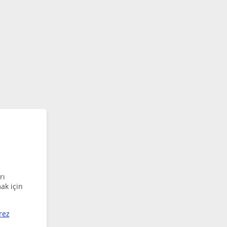
rı
ak için
rez