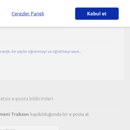
Çerezler Paneli
Kabul et
a sosyal bilgiler dersi verebilirim
enerjik, bir şeyler öğrenmeyi ve öğretmeyi seve...
etsiz e-posta bildirimleri
tmeni Trabzon
kaydolduğunda bir e-posta al.