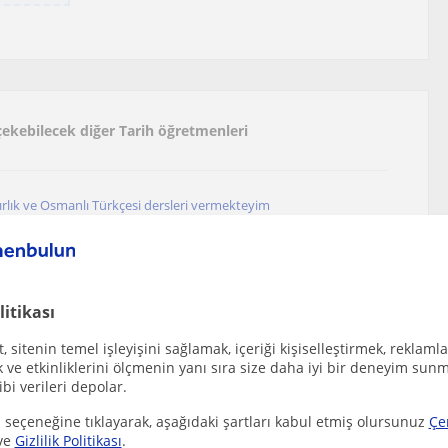
 çekebilecek diğer Tarih öğretmenleri
zırlık ve Osmanlı Türkçesi dersleri vermekteyim
 (Trabzon), Bengisu (Trabzon), Besirl...
litikası
e öğrencilerine özel ders
 sitenin temel işleyişini sağlamak, içeriği kişiselleştirmek, reklamla
ve etkinliklerini ölçmenin yanı sıra size daha iyi bir deneyim sunm
ibi verileri depolar.
larına yönelik özel ders veren, yeni mezun bir...
 seçeneğine tıklayarak, aşağıdaki şartları kabul etmiş olursunuz
Çe
ve
Gizlilik Politikası
.