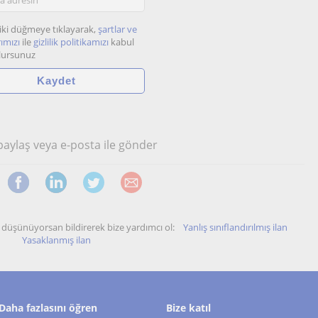
iki düğmeye tıklayarak,
şartlar ve
ımızı
ile
gizlilik politikamızı
kabul
lursunuz
 paylaş veya e-posta ile gönder
unu düşünüyorsan bildirerek bize yardımcı ol:
Yanlış sınıflandırılmış ilan
Yasaklanmış ilan
Daha fazlasını öğren
Bize katıl