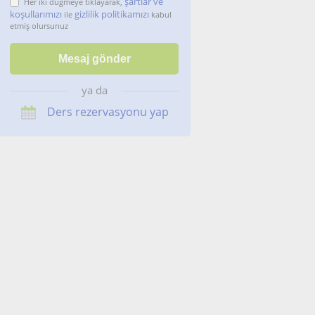
şartlar ve
Her iki düğmeye tıklayarak,
koşullarımızı
gizlilik politikamızı
ile
kabul
etmiş olursunuz
ya da
Ders rezervasyonu yap