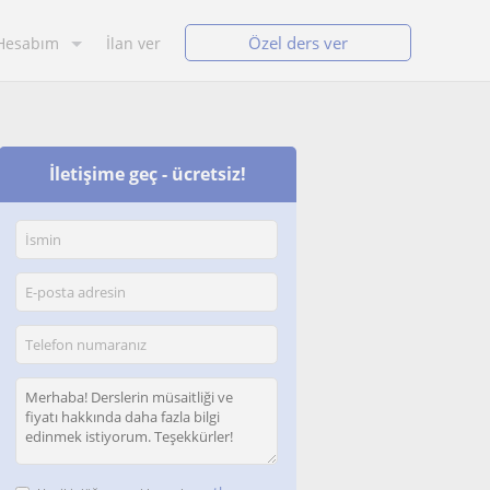
Özel ders ver
Hesabım
İlan ver
İletişime geç - ücretsiz!