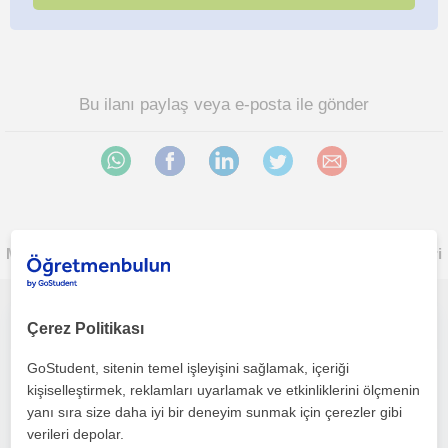
Bu ilanı paylaş veya e-posta ile gönder
Manisa bölgesinde ilginizi çekebilecek diğer Fizik öğretmenleri
Tyt ve Ayt Fizik konularında destek için buradayım
Çerez Politikası
GoStudent, sitenin temel işleyişini sağlamak, içeriği
Fizik
kişiselleştirmek, reklamları uyarlamak ve etkinliklerini ölçmenin
Turgutlu, Çepni Dere, İr...
yanı sıra size daha iyi bir deneyim sunmak için çerezler gibi
verileri depolar.