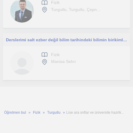
Fizik
Turgutlu, Turgutlu, Çepn...
Derslerimi salt ezber değil bilim tarihindeki bilimin birikimli yapısını da vurgulayarak ilham verecek şekilde anlatıyorum.
Fizik
Manisa Sehri
Öğretmen bul
Fizik
Turgutlu
Lise ara snflar ve üniversite hazrlk...