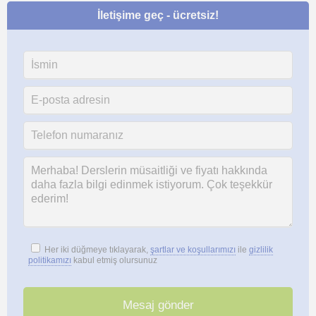
İletişime geç - ücretsiz!
Her iki düğmeye tıklayarak,
şartlar ve koşullarımızı
ile
gizlilik
politikamızı
kabul etmiş olursunuz