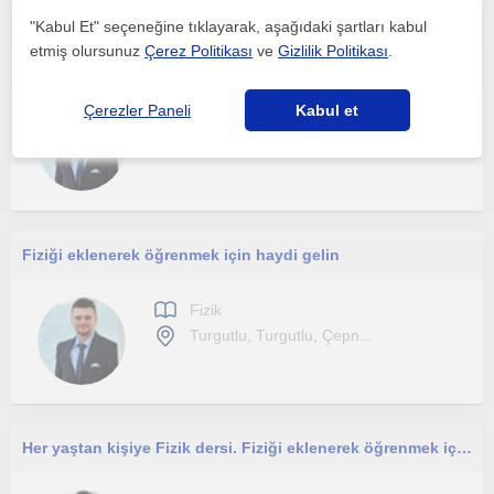
"Kabul Et" seçeneğine tıklayarak, aşağıdaki şartları kabul
etmiş olursunuz
Çerez Politikası
ve
Gizlilik Politikası
.
10 yıldır sınava hazırlık ve lise ara sınıflarına fizik özel dersi vermekteyim
Çerezler Paneli
Kabul et
Fizik
Manisa Sehri, Turgutlu, ...
Fiziği eklenerek öğrenmek için haydi gelin
Fizik
Turgutlu, Turgutlu, Çepn...
Her yaştan kişiye Fizik dersi. Fiziği eklenerek öğrenmek için haydi gelin