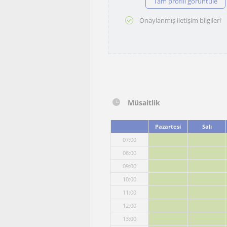
Tam profili görüntüle
Onaylanmış iletişim bilgileri
Müsaitlik
Pazartesi
Salı
07:00
08:00
09:00
10:00
11:00
12:00
13:00