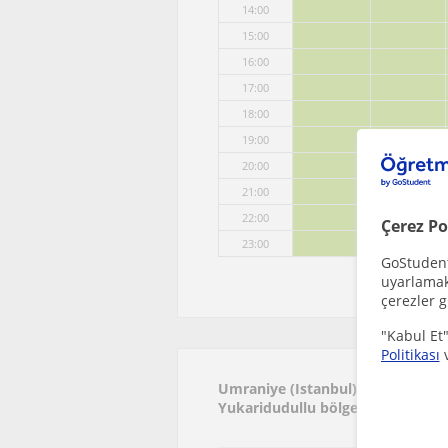
14:00
15:00
16:00
17:00
18:00
19:00
20:00
21:00
22:00
Çerez Po
23:00
GoStudent,
uyarlamak 
çerezler g
"Kabul Et"
Politikası
Umraniye (Istanbul), Asagi Dudull
Yukaridudullu bölgesinde ilginizi