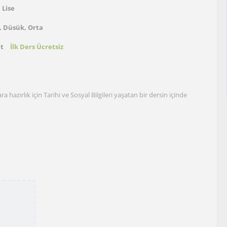
 Lise
, Düsük, Orta
at
İlk Ders Ücretsiz
a hazırlık için Tarihi ve Sosyal Bilgileri yaşatan bir dersin içinde