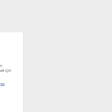
rı
ak için
rez