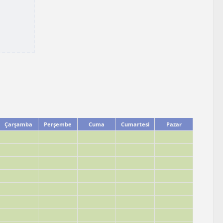
Çarşamba
Perşembe
Cuma
Cumartesi
Pazar