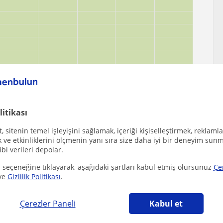
litikası
 sitenin temel işleyişini sağlamak, içeriği kişiselleştirmek, reklamla
ve etkinliklerini ölçmenin yanı sıra size daha iyi bir deneyim sunm
ibi verileri depolar.
 seçeneğine tıklayarak, aşağıdaki şartları kabul etmiş olursunuz
Çe
ve
Gizlilik Politikası
.
u, Atasehir, Kandilli (Istanbul), Küçükbakkalköy,
 çekebilecek diğer Tarih öğretmenleri
Çerezler Paneli
Kabul et