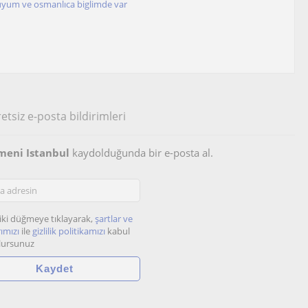
yum ve osmanlıca biglimde var
etsiz e-posta bildirimleri
tmeni Istanbul
kaydolduğunda bir e-posta al.
iki düğmeye tıklayarak,
şartlar ve
ımızı
ile
gizlilik politikamızı
kabul
lursunuz