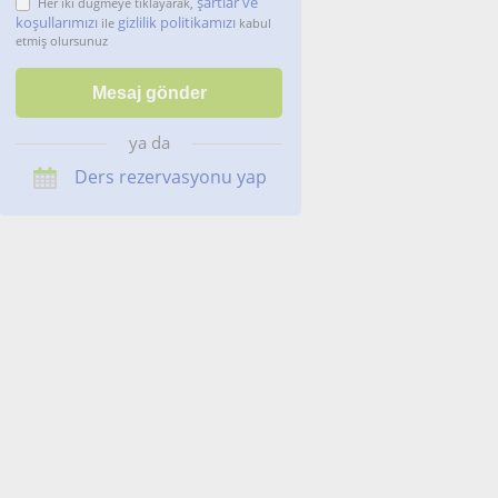
şartlar ve
Her iki düğmeye tıklayarak,
koşullarımızı
gizlilik politikamızı
ile
kabul
etmiş olursunuz
ya da
Ders rezervasyonu yap