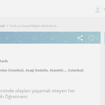
bul)
Tarih ve Sosyal Bilgiler dersinde ol...
Tarih
iye (İstanbul), Asagi Dudullu, Atasehir,... (Istanbul)
dersinde olayları yaşamak isteyen her
rih Öğretmeni