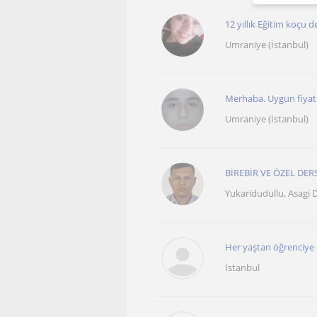
12 yıllık Eğitim koçu
Umraniye (İstanbul)
Merhaba. Uygun fiyatlı
Umraniye (İstanbul)
BİREBİR VE ÖZEL DER
Yukaridudullu, Asagi D
Her yaştan öğrenciye öz
İstanbul