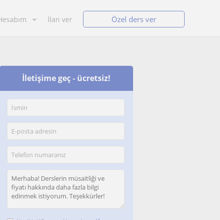
Özel ders ver
Hesabım
İlan ver
İletişime geç - ücretsiz!