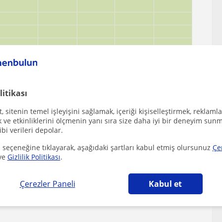
litikası
 sitenin temel işleyişini sağlamak, içeriği kişiselleştirmek, reklamla
ve etkinliklerini ölçmenin yanı sıra size daha iyi bir deneyim sunm
ibi verileri depolar.
 seçeneğine tıklayarak, aşağıdaki şartları kabul etmiş olursunuz
Çe
ölgesinde ilginizi çekebilecek diğer Ingilizce
ve
Gizlilik Politikası
.
Çerezler Paneli
Kabul et
an, konuşma geliştiren ingilizce öğretmeni, her...