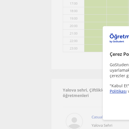
17:00
18:00
19:00
20:00
21:00
22:00
23:00
Çerez Po
GoStudent,
uyarlamak 
çerezler g
"Kabul Et"
Yalova sehri, Çiftlikköy (Yalova) b
Politikası
öğretmenleri
Casual speaking sağlay
Yalova Sehri