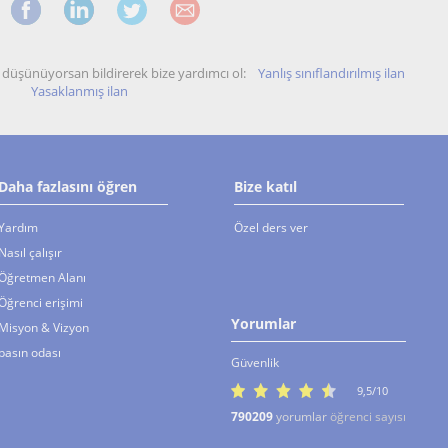
unu düşünüyorsan bildirerek bize yardımcı ol:
Yanlış sınıflandırılmış ilan
Yasaklanmış ilan
Daha fazlasını öğren
Bize katıl
Yardım
Özel ders ver
Nasıl çalışır
Öğretmen Alanı
Öğrenci erişimi
Yorumlar
Misyon & Vizyon
basın odası
Güvenlik
9,5/10
790209
yorumlar
öğrenci sayısı