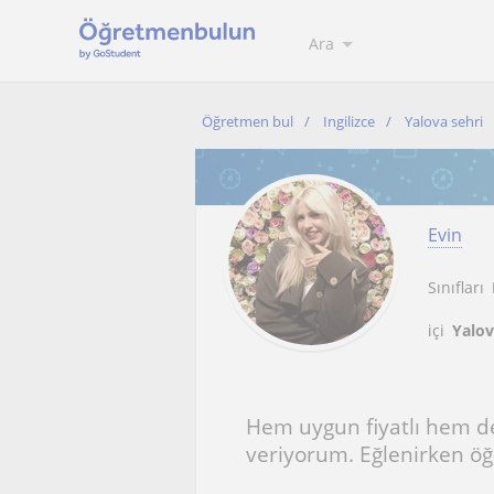
Ara
Öğretmen bul
Ingilizce
Yalova sehri
Evin
Sınıfları
içi
Yalov
Hem uygun fiyatlı hem de 
veriyorum. Eğlenirken ö