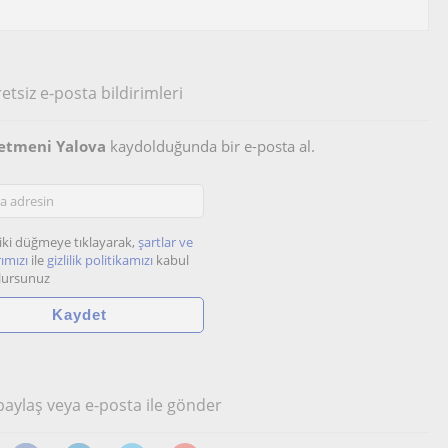
etsiz e-posta bildirimleri
ğretmeni Yalova
kaydolduğunda bir e-posta al.
iki düğmeye tıklayarak,
şartlar ve
ımızı
ile
gizlilik politikamızı
kabul
lursunuz
 paylaş veya e-posta ile gönder