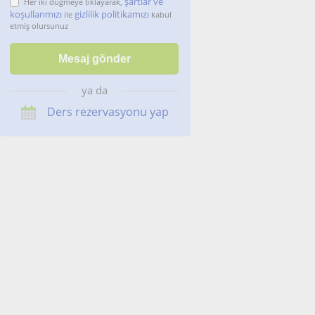
şartlar ve
Her iki düğmeye tıklayarak,
koşullarımızı
gizlilik politikamızı
ile
kabul
etmiş olursunuz
ya da
Ders rezervasyonu yap