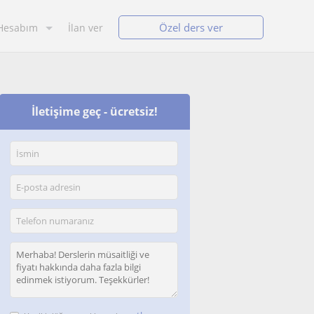
Özel ders ver
Hesabım
İlan ver
İletişime geç - ücretsiz!