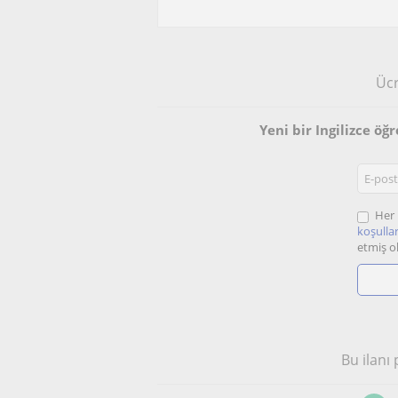
Ücr
Yeni bir Ingilizce ö
Her 
koşullar
etmiş o
Bu ilanı