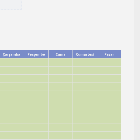
Çarşamba
Perşembe
Cuma
Cumartesi
Pazar