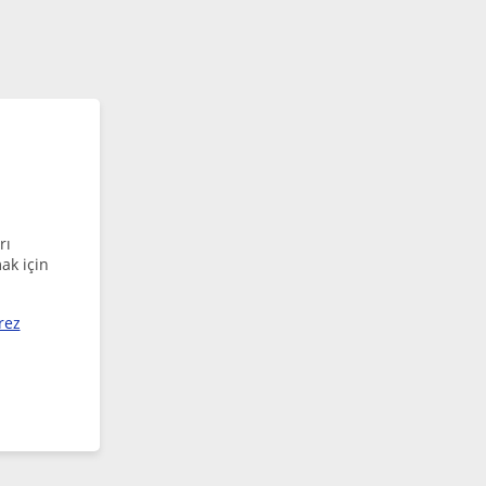
rı
ak için
rez