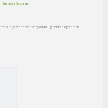
t
İlk Ders Ücretsiz
pratik İngilizce dersleri veriyorum. Eğlenirken öğrenmek