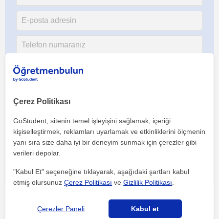
Çerez Politikası
GoStudent, sitenin temel işleyişini sağlamak, içeriği
Her iki düğmeye tıklayarak,
şartlar ve koşullarımızı
ile
gizlilik
kişiselleştirmek, reklamları uyarlamak ve etkinliklerini ölçmenin
politikamızı
kabul etmiş olursunuz
yanı sıra size daha iyi bir deneyim sunmak için çerezler gibi
verileri depolar.
"Kabul Et" seçeneğine tıklayarak, aşağıdaki şartları kabul
etmiş olursunuz
Çerez Politikası
ve
Gizlilik Politikası
.
Çerezler Paneli
Kabul et