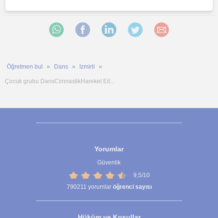
Bu ilanı paylaş veya e-posta ile gönder
Öğretmen bul
Dans
Izmirli
Çocuk grubu DansCimnastikHareket Eit...
Yorumlar
Güvenlik
9,5/10
790211
yorumlar
öğrenci sayısı
Hüküm ve Koşullar