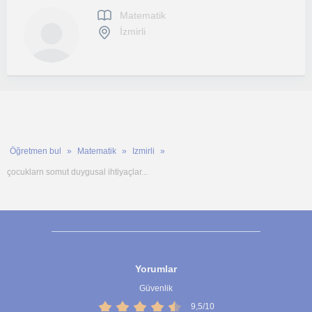
Matematik
İzmirli
Öğretmen bul
Matematik
Izmirli
çocuklarn somut duygusal ihtiyaçlar...
Yorumlar
Güvenlik
9,5/10