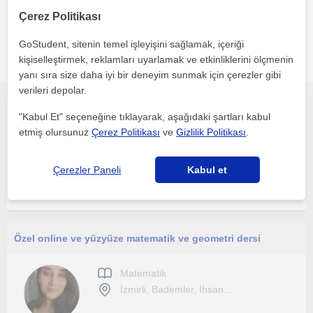
Çerez Politikası
GoStudent, sitenin temel işleyişini sağlamak, içeriği
Izmirli bölgesinde ilginizi çekebilecek diğer Matematik
kişiselleştirmek, reklamları uyarlamak ve etkinliklerini ölçmenin
öğretmenleri
yanı sıra size daha iyi bir deneyim sunmak için çerezler gibi
verileri depolar.
Dokuz Eylül Üniversitesi Çevre Mühendisliği öğrencisi. İlkokul, ortaokul ve lise öğrencilerine Matematik, Fen Bilimleri ve Kimya
"Kabul Et" seçeneğine tıklayarak, aşağıdaki şartları kabul
etmiş olursunuz
Çerez Politikası
ve
Gizlilik Politikası
.
Matematik
İzmirli
Çerezler Paneli
Kabul et
Özel online ve yüzyüze matematik ve geometri dersi
Matematik
İzmirli, Bademler, İhsan...